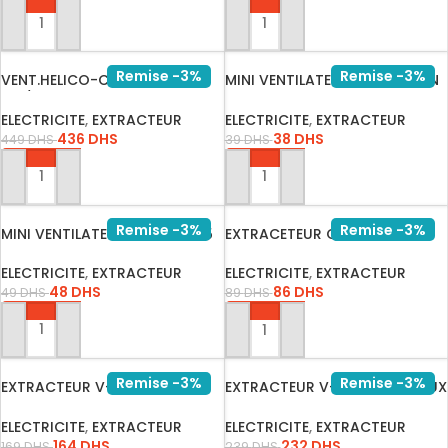
AJOUTER AU PANIER
AJOUTER AU PANIER
Remise -3%
Remise -3%
VENT.HELICO-CENTRIF TD-
MINI VENTILATEUR PM MINI FAN
160/100…
2…
ELECTRICITE
,
EXTRACTEUR
ELECTRICITE
,
EXTRACTEUR
436
DHS
38
DHS
449
DHS
39
DHS
AJOUTER AU PANIER
AJOUTER AU PANIER
Remise -3%
Remise -3%
MINI VENTILATEUR GM FAN N15
EXTRACETEUR Q98/100M3/H
220V V…
ELECTRICITE
,
EXTRACTEUR
ELECTRICITE
,
EXTRACTEUR
48
DHS
86
DHS
49
DHS
89
DHS
AJOUTER AU PANIER
AJOUTER AU PANIER
Remise -3%
Remise -3%
EXTRACTEUR V-TAC SILENCE
EXTRACTEUR V-TAC SILENCIEUX
ROND …
RI…
ELECTRICITE
,
EXTRACTEUR
ELECTRICITE
,
EXTRACTEUR
164
DHS
232
DHS
169
DHS
239
DHS