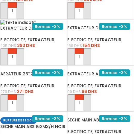
AJOUTER AU PANIER
AJOUTER AU PANIER
Remise -3%
Remise -3%
EXTRACTEUR DECORS
EXTRACTEUR DECOR 300 S
SILENCIEUX S…
230V
ELECTRICITE
,
EXTRACTEUR
ELECTRICITE
,
EXTRACTEUR
154
DHS
393
DHS
159
DHS
405
DHS
AJOUTER AU PANIER
AJOUTER AU PANIER
Remise -3%
Remise -3%
AERATEUR 26*26 MUTLUSAN
EXTRACTEUR AIR ELEC 120
D.200/…
MUTLUS…
ELECTRICITE
,
EXTRACTEUR
ELECTRICITE
,
EXTRACTEUR
271
DHS
96
DHS
279
DHS
99
DHS
AJOUTER AU PANIER
AJOUTER AU PANIER
Remise -3%
Remise -3%
SECHE MAIN ABS 162M3/H
RUPTURE DE STOCK
SILVER …
SECHE MAIN ABS 162M3/H NOIR
ELECTRICITE
,
EXTRACTEUR
/1…