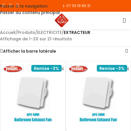
Passer à la navigation
📱 07 03 19 65 21
Passer au contenu principal
Accueil
/
Produits
/
ELECTRICITE
/
EXTRACTEUR
Affichage de 1–20 sur 21 résultats
Afficher la barre latérale
Remise -3%
Remise -3%