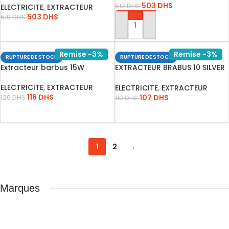
503
DHS
519
DHS
ELECTRICITE
,
EXTRACTEUR
503
DHS
519
DHS
AJOUTER AU PANIER
LIRE LA SUITE
Remise -3%
Remise -3%
RUPTURE DE STOCK
RUPTURE DE STOCK
Extracteur barbus 15W
EXTRACTEUR BRABUS 10 SILVER
12…
ELECTRICITE
,
EXTRACTEUR
ELECTRICITE
,
EXTRACTEUR
116
DHS
107
DHS
120
DHS
110
DHS
LIRE LA SUITE
LIRE LA SUITE
1
2
→
Marques