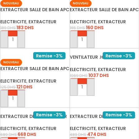
NOUVEAU
NOUVEAU
EXTRACTEUR SALLE DE BAIN APC
EXTRACTEUR SALLE DE BAIN APC
1…
1…
ELECTRICITE
,
EXTRACTEUR
ELECTRICITE
,
EXTRACTEUR
183
DHS
160
DHS
189
DHS
165
DHS
AJOUTER AU PANIER
AJOUTER AU PANIER
Remise -3%
Remise -3%
VENTILATEUR .HEL-CEN
NOUVEAU
PLASTIQUE…
EXTRACTEUR SALLE DE BAIN APC
ELECTRICITE
,
EXTRACTEUR
1…
1037
DHS
1069
DHS
ELECTRICITE
,
EXTRACTEUR
121
DHS
125
DHS
AJOUTER AU PANIER
AJOUTER AU PANIER
Remise -3%
Remise -3%
EXTRACTEUR DE VITRE OU MUR
EXTRACTEUR DE VITRE OU MER
S&#…
S&#…
ELECTRICITE
,
EXTRACTEUR
ELECTRICITE
,
EXTRACTEUR
668
DHS
474
DHS
689
DHS
489
DHS