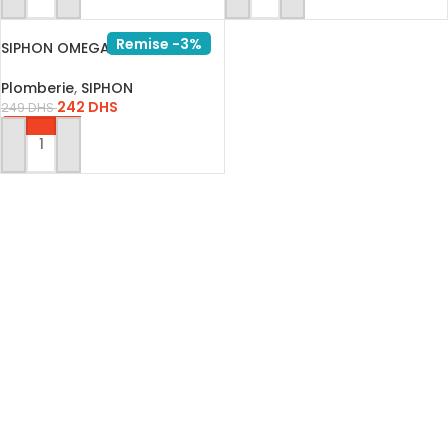
Remise -3%
SIPHON OMEGA 20*20 INOX
304
Plomberie
,
SIPHON
242
DHS
249
DHS
AJOUTER AU PANIER