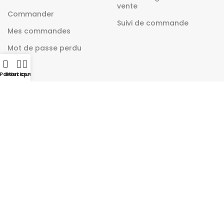
vente
Commander
Suivi de commande
Mes commandes
Mot de passe perdu
Panier
Boutique
Mon compte
livraison par tout au maroc