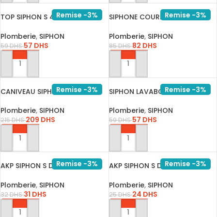
Remise -3%
Remise -3%
TOP SIPHON S 40X32 BLANC
SIPHONE COURE POUSSOIR
360
COUDE I…
Plomberie
,
SIPHON
Plomberie
,
SIPHON
57
DHS
82
DHS
59
DHS
85
DHS
AJOUTER AU PANIER
AJOUTER AU PANIER
Remise -3%
Remise -3%
CANIVEAU SIPHON SIL INOX
SIPHON LAVABO 32 POUSSOIR
ULMA …
VIDA…
Plomberie
,
SIPHON
Plomberie
,
SIPHON
209
DHS
57
DHS
215
DHS
59
DHS
AJOUTER AU PANIER
AJOUTER AU PANIER
Remise -3%
Remise -3%
AKP SIPHON S DE SOL 75/45 A
AKP SIPHON S DE SOL 50/45 A
JO…
JO…
Plomberie
,
SIPHON
Plomberie
,
SIPHON
31
DHS
24
DHS
32
DHS
25
DHS
AJOUTER AU PANIER
AJOUTER AU PANIER