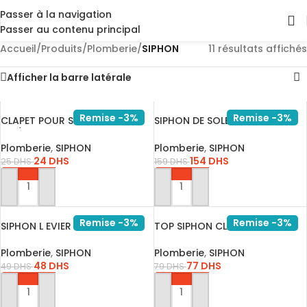
Passer à la navigation
Passer au contenu principal
Accueil
/
Produits
/
Plomberie
/
SIPHON
11 résultats affichés
Afficher la barre latérale
Remise -3%
Remise -3%
CLAPET POUR SIPHON STAM
SIPHON DE SOLE CUIVRE 15*15
REF/66…
CH…
Plomberie
,
SIPHON
Plomberie
,
SIPHON
24
DHS
154
DHS
25
DHS
159
DHS
AJOUTER AU PANIER
AJOUTER AU PANIER
Remise -3%
Remise -3%
SIPHON L EVIER 40 AVEC
TOP SIPHON CLAPET 50 POUR
TROPLEI…
OSMO…
Plomberie
,
SIPHON
Plomberie
,
SIPHON
48
DHS
77
DHS
49
DHS
79
DHS
AJOUTER AU PANIER
AJOUTER AU PANIER