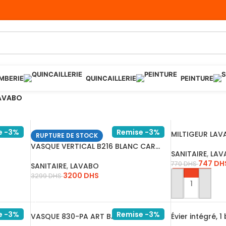
MBERIE
QUINCAILLERIE
PEINTURE
AVABO
e -3%
Remise -3%
I …
MILTIGEUR LAV
RUPTURE DE STOCK
VASQUE VERTICAL B216 BLANC CAR…
SANITAIRE
,
LAV
747
DH
770
DHS
SANITAIRE
,
LAVABO
3200
DHS
3299
DHS
AJOUTER AU P
LIRE LA SUITE
e -3%
Remise -3%
VASQUE 830-PA ART BASIN 400*40…
Évier intégré, 