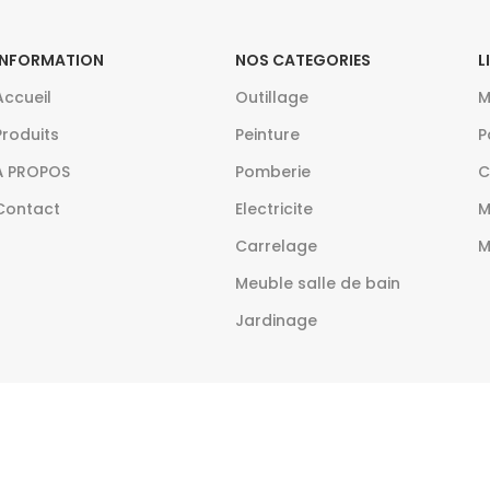
INFORMATION
NOS CATEGORIES
L
Accueil
Outillage
M
Produits
Peinture
P
À PROPOS
Pomberie
C
Contact
Electricite
M
Carrelage
M
Meuble salle de bain
Jardinage