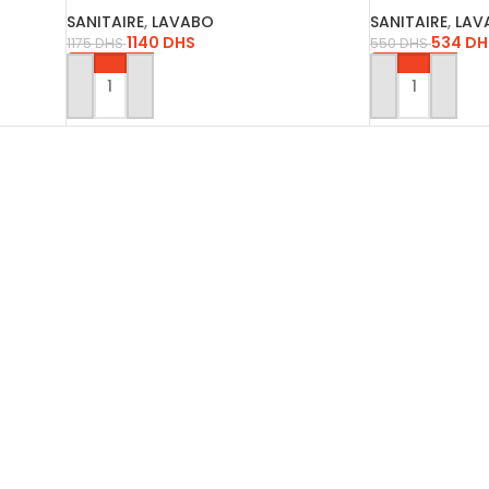
SANITAIRE
,
LAVABO
SANITAIRE
,
LAV
1140
DHS
534
DH
1175
DHS
550
DHS
AJOUTER AU PANIER
AJOUTER AU P