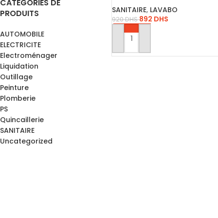
CATÉGORIES DE
SANITAIRE
,
LAVABO
PRODUITS
892
DHS
920
DHS
AUTOMOBILE
AJOUTER AU PANIER
ELECTRICITE
Electroménager
Liquidation
Outillage
Peinture
Plomberie
PS
Quincaillerie
SANITAIRE
Uncategorized