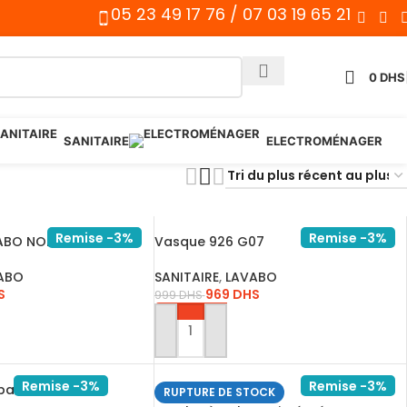
05 23 49 17 76 / 07 03 19 65 21
0
DHS
SANITAIRE
ELECTROMÉNAGER
Remise -3%
Remise -3%
ABO NOIR 08B
Vasque 926 G07
ABO
SANITAIRE
,
LAVABO
S
969
DHS
999
DHS
ANIER
AJOUTER AU PANIER
Remise -3%
Remise -3%
1 bac avec �…
RUPTURE DE STOCK