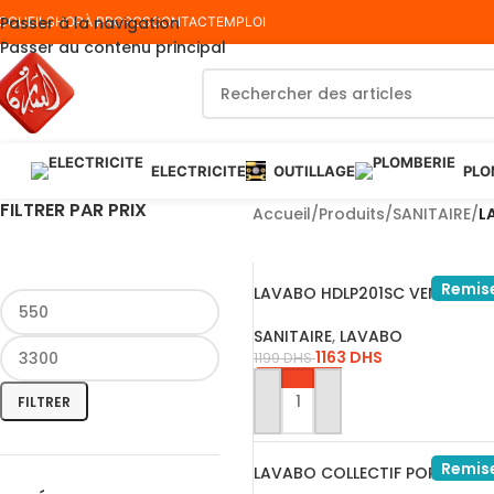
Passer à la navigation
CCUEIL
SHOP
À PROPOS
CONTACT
EMPLOI
Passer au contenu principal
ELECTRICITE
OUTILLAGE
PLO
FILTRER PAR PRIX
Accueil
/
Produits
/
SANITAIRE
/
L
Remis
LAVABO HDLP201SC VENISE SEM
SANITAIRE
,
LAVABO
1163
DHS
1199
DHS
FILTRER
AJOUTER AU PANIER
Remis
LAVABO COLLECTIF PORCHER