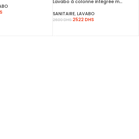
Lavabo à colonne intégrée m…
ABO
S
SANITAIRE
,
LAVABO
2522
DHS
2600
DHS
ANIER
LIRE LA SUITE