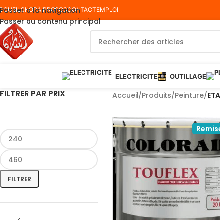
Passer à la navigation
CCUEIL
SHOP
À PROPOS
CONTACT
EMPLOI
Passer au contenu principal
ELECTRICITE
OUTILLAGE
FILTRER PAR PRIX
Accueil
/
Produits
/
Peinture
/
ETA
Remis
FILTRER