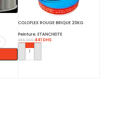
COLOFLEX ROUGE BRIQUE 20KG
Peinture
,
ETANCHEITE
441
DHS
455
DHS
AJOUTER AU PANIER