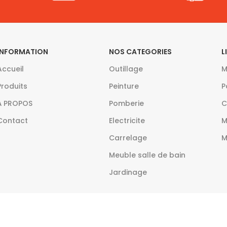
INFORMATION
NOS CATEGORIES
L
Accueil
Outillage
M
Produits
Peinture
P
À PROPOS
Pomberie
C
Contact
Electricite
M
Carrelage
M
Meuble salle de bain
Jardinage