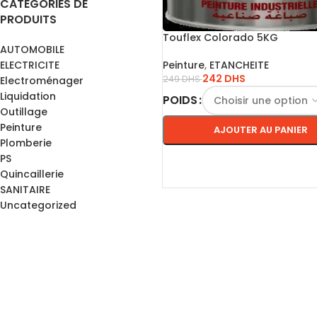
CATÉGORIES DE
PRODUITS
Touflex Colorado 5KG
AUTOMOBILE
ELECTRICITE
Peinture
,
ETANCHEITE
242
DHS
249
DHS
Electroménager
Liquidation
POIDS
Outillage
Peinture
AJOUTER AU PANIER
Plomberie
PS
CHOIX DES OPTIONS
Quincaillerie
SANITAIRE
Uncategorized