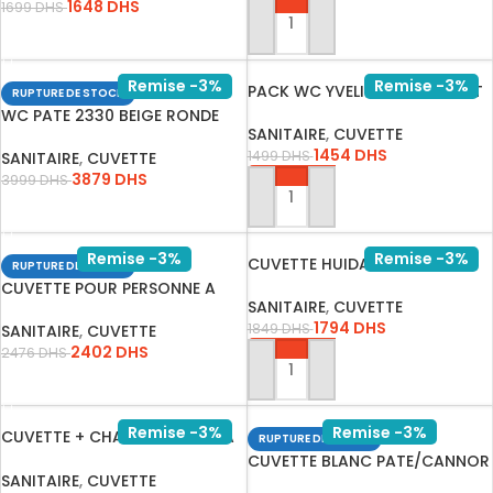
1648
DHS
1699
DHS
AJOUTER AU PANIER
LIRE LA SUITE
Remise -3%
Remise -3%
PACK WC YVELINE SH COMPLET
RUPTURE DE STOCK
BLA…
WC PATE 2330 BEIGE RONDE
SANITAIRE
,
CUVETTE
1454
DHS
1499
DHS
SANITAIRE
,
CUVETTE
3879
DHS
3999
DHS
AJOUTER AU PANIER
LIRE LA SUITE
Remise -3%
Remise -3%
CUVETTE HUIDA BLANC 201
RUPTURE DE STOCK
AVEC A…
CUVETTE POUR PERSONNE A
SANITAIRE
,
CUVETTE
MOBILI…
1794
DHS
1849
DHS
SANITAIRE
,
CUVETTE
2402
DHS
2476
DHS
AJOUTER AU PANIER
LIRE LA SUITE
Remise -3%
Remise -3%
CUVETTE + CHASSE HDC201AA
RUPTURE DE STOCK
COMP…
CUVETTE BLANC PATE/CANNOR
SANITAIRE
,
CUVETTE
CARR…