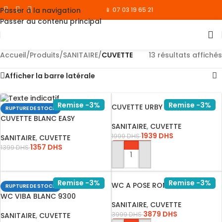
Passer à la navigation
📱 07 03 19 65 21
Passer au contenu principal
Accueil
/
Produits
/
SANITAIRE
/
CUVETTE
13 résultats affichés
Afficher la barre latérale
Remise -3%
Remise -3%
CUVETTE URBY BLANC
RUPTURE DE STOCK
CUVETTE BLANC EASY
SANITAIRE
,
CUVETTE
1939
DHS
1999
DHS
SANITAIRE
,
CUVETTE
1357
DHS
1399
DHS
AJOUTER AU PANIER
LIRE LA SUITE
Remise -3%
Remise -3%
WC A POSE RONDE DORE
RUPTURE DE STOCK
WC VIBA BLANC 9300
SANITAIRE
,
CUVETTE
3879
DHS
3999
DHS
SANITAIRE
,
CUVETTE