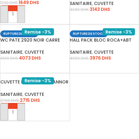
1649
DHS
1700
DHS
SANITAIRE
,
CUVETTE
3143
DHS
3240
DHS
AJOUTER AU PANIER
LIRE LA SUITE
Remise -3%
Remise -3%
RUPTURE DE STOCK
RUPTURE DE STOCK
WC PATE 2920 NOIR CARRE
HALL PACK BLOC ROCA+ABT
AMORTI…
SANITAIRE
,
CUVETTE
SANITAIRE
,
CUVETTE
4073
DHS
3976
DHS
4199
DHS
4099
DHS
LIRE LA SUITE
LIRE LA SUITE
Remise -3%
CUVETTE BLANC PATE/CANNOR
ROND…
SANITAIRE
,
CUVETTE
2715
DHS
2799
DHS
AJOUTER AU PANIER