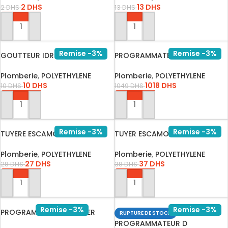
2
DHS
13
DHS
2
DHS
13
DHS
AJOUTER AU PANIER
AJOUTER AU PANIER
Remise -3%
Remise -3%
GOUTTEUR IDROP ANTI
PROGRAMMATEUR D INTER 4
DRAINANT …
STATHU…
Plomberie
,
POLYETHYLENE
Plomberie
,
POLYETHYLENE
10
DHS
1018
DHS
10
DHS
1049
DHS
AJOUTER AU PANIER
AJOUTER AU PANIER
Remise -3%
Remise -3%
TUYERE ESCAMOTABLE 10CM/
TUYER ESCAMOTABLE 4 BUSE
PROS0…
17A H…
Plomberie
,
POLYETHYLENE
Plomberie
,
POLYETHYLENE
27
DHS
37
DHS
28
DHS
38
DHS
AJOUTER AU PANIER
AJOUTER AU PANIER
Remise -3%
Remise -3%
PROGRAMMATEUR D INTER
RUPTURE DE STOCK
230V 6 …
PROGRAMMATEUR D