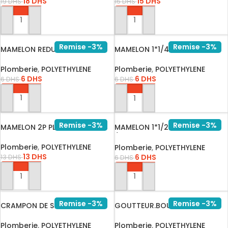
18
DHS
15
DHS
19
DHS
15
DHS
AJOUTER AU PANIER
AJOUTER AU PANIER
Remise -3%
Remise -3%
MAMELON REDUIT 1*1/2×1*1/…
MAMELON 1*1/4P PLASTIQUE
/1854
Plomberie
,
POLYETHYLENE
Plomberie
,
POLYETHYLENE
6
DHS
6
DHS
6
DHS
6
DHS
AJOUTER AU PANIER
AJOUTER AU PANIER
Remise -3%
Remise -3%
MAMELON 2P PLASTIQUE /1856
MAMELON 1*1/2 P PLASTIQUE
/185…
Plomberie
,
POLYETHYLENE
Plomberie
,
POLYETHYLENE
13
DHS
6
DHS
13
DHS
6
DHS
AJOUTER AU PANIER
AJOUTER AU PANIER
Remise -3%
Remise -3%
CRAMPON DE SOL NOIR POUR
GOUTTEUR.BOUTON AUTOR
TUYAU…
8L/H IDR…
Plomberie
,
POLYETHYLENE
Plomberie
,
POLYETHYLENE