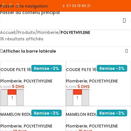
Passer à la navigation
📱 07 03 19 65 21
Passer au contenu principal
Accueil
/
Produits
/
Plomberie
/
POLYETHYLENE
16 résultats affichés
Afficher la barre latérale
Remise -3%
Remise -3%
COUDE FILTE 16×3/4 GOUT A…
COUDE FILTE 16×1/2 GOUT A…
Plomberie
,
POLYETHYLENE
Plomberie
,
POLYETHYLENE
5
DHS
5
DHS
5
DHS
5
DHS
AJOUTER AU PANIER
AJOUTER AU PANIER
Remise -3%
Remise -3%
MAMELON REDUIT 2*1/2x2P
MAMELON REDUIT 2Px1*1/2P
PLASTI…
PLAST…
Plomberie
,
POLYETHYLENE
Plomberie
,
POLYETHYLENE