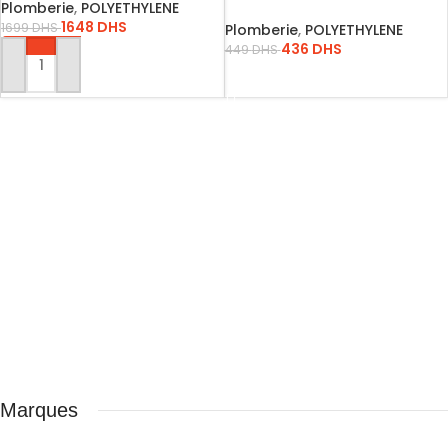
Plomberie
,
POLYETHYLENE
DAROSSAGE *VIP…
1648
DHS
1699
DHS
Plomberie
,
POLYETHYLENE
436
DHS
449
DHS
AJOUTER AU PANIER
LIRE LA SUITE
Marques