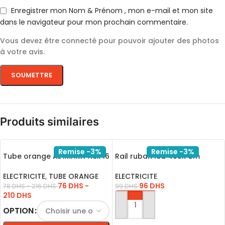
Enregistrer mon Nom & Prénom , mon e-mail et mon site
dans le navigateur pour mon prochain commentaire.
Vous devez être connecté pour pouvoir ajouter des photos
à votre avis.
Produits similaires
Remise -3%
Remise -3%
Tube orange AL IMARA flex 16
Rail ruban led 409R 3m
50M 1P
Aparant
ELECTRICITE
,
TUBE ORANGE
ELECTRICITE
76
DHS
-
96
DHS
78
DHS
-
216
DHS
99
DHS
210
DHS
AJOUTER AU PANIER
OPTION