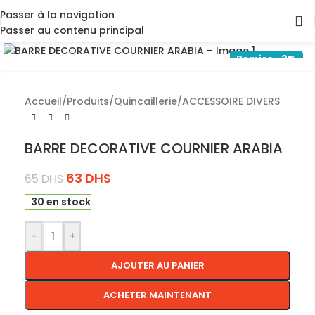
Passer à la navigation
Passer au contenu principal
Cliquez pour agrandir
Remise -3%
Accueil
/
Produits
/
Quincaillerie
/
ACCESSOIRE DIVERS
BARRE DECORATIVE COURNIER ARABIA
63
DHS
65
DHS
30 en stock
-
+
AJOUTER AU PANIER
ACHETER MAINTENANT