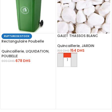
GALET THASSOS BLANC
RUPTURE DE STOCK
3cm/6cm (18 Kg)
Rectangulaire Poubelle
Quincaillerie
,
JARDIN
Poubelles Comingle Et
154
DHS
Déchets Recyclables
159
DHS
Quincaillerie
,
LIQUIDATION
,
POUBELLE
678
DHS
699
DHS
AJOUTER AU PANIER
LIRE LA SUITE