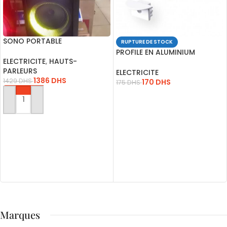
SONO PORTABLE
RUPTURE DE STOCK
RECHARGEABLE A208-07
PROFILE EN ALUMINIUM
USB-BLUET-FM-SD
ELECTRICITE
,
HAUTS-
ENCASTRE POUR RUBAN LED
PARLEURS
ELECTRICITE
1386
DHS
1429
DHS
170
DHS
175
DHS
LIRE LA SUITE
AJOUTER AU PANIER
Marques