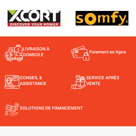
LIVRAISON À
Paiement en ligne
DOMICILE
CONSEIL &
SERVICE APRÈS
ASSISTANCE
VENTE
SOLUTIONS DE FINANCEMENT