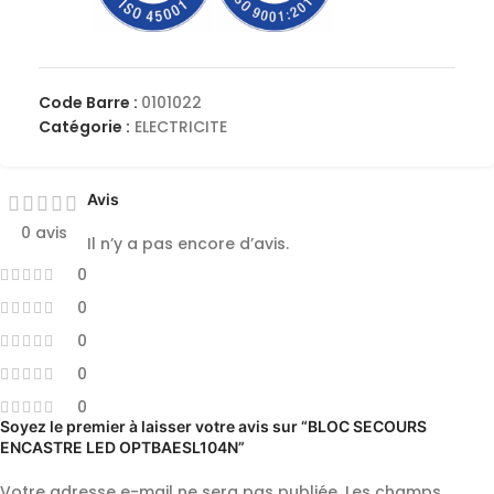
Code Barre :
0101022
Catégorie :
ELECTRICITE
Avis
0 avis
Il n’y a pas encore d’avis.
0
0
0
0
0
Soyez le premier à laisser votre avis sur “BLOC SECOURS
ENCASTRE LED OPTBAESL104N”
Votre adresse e-mail ne sera pas publiée.
Les champs