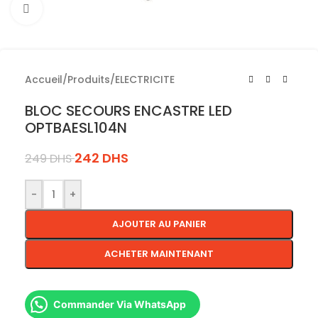
Cliquez pour agrandir
Accueil
/
Produits
/
ELECTRICITE
BLOC SECOURS ENCASTRE LED
OPTBAESL104N
242
DHS
249
DHS
-
+
AJOUTER AU PANIER
ACHETER MAINTENANT
Commander Via WhatsApp