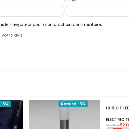
E-mail
ns le navigateur pour mon prochain commentaire.
votre avis.
 -3%
Remise -3%
HUBLOT LE
BLANC 18W 
ELECTRICIT
92
D
95
DHS