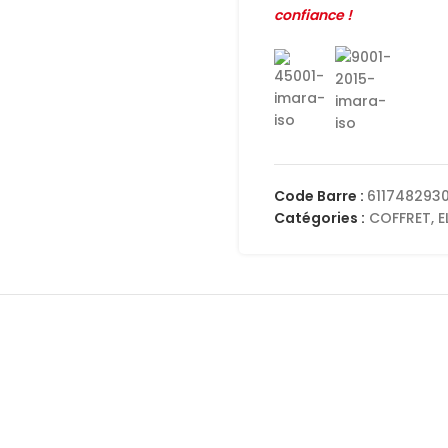
confiance !
Code Barre :
611748293
Catégories :
COFFRET
,
E