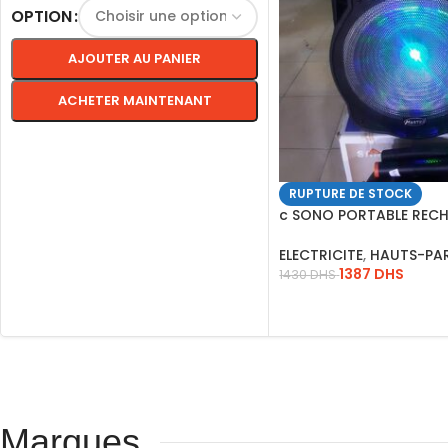
OPTION
AJOUTER AU PANIER
ACHETER MAINTENANT
CHOIX DES OPTIONS
RUPTURE DE STOCK
c SONO PORTABLE REC
A15-2 15 USB-SD-FM
ELECTRICITE
,
HAUTS-PA
1387
DHS
1430
DHS
LIRE LA SUITE
Marques