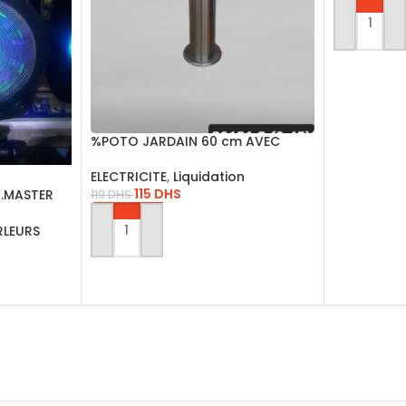
AJOUTER 
%POTO JARDAIN 60 cm AVEC
LAMPE E27 201212
ELECTRICITE
,
Liquidation
115
DHS
H.MASTER
119
DHS
RLEURS
AJOUTER AU PANIER