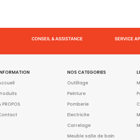
CONSEIL & ASSISTANCE
SERVICE A
INFORMATION
NOS CATEGORIES
L
Accueil
Outillage
M
Produits
Peinture
P
À PROPOS
Pomberie
C
Contact
Electricite
M
Carrelage
M
Meuble salle de bain