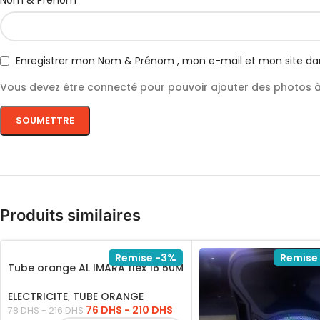
Nom & Prénom
Enregistrer mon Nom & Prénom , mon e-mail et mon site da
Vous devez être connecté pour pouvoir ajouter des photos à 
Produits similaires
Remise -3%
Remise
Tube orange AL IMARA flex 16 50M
1P
ELECTRICITE
,
TUBE ORANGE
76
DHS
-
210
DHS
78
DHS
-
216
DHS