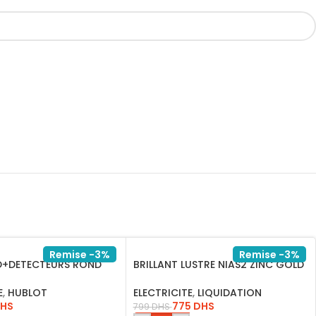
Remise -3%
Remise -3%
D+DETECTEURS ROND
BRILLANT LUSTRE NIAS2 ZINC GOLD
L.BLANC IP54
8XE14
E
,
HUBLOT
ELECTRICITE
,
LIQUIDATION
HS
775
DHS
799
DHS