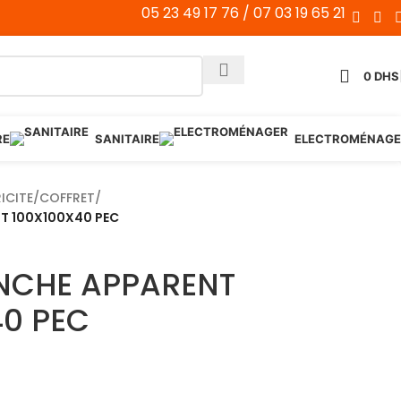
05 23 49 17 76 / 07 03 19 65 21
0
DHS
RE
SANITAIRE
ELECTROMÉNAGE
ICITE
/
COFFRET
/
NT 100X100X40 PEC
ANCHE APPARENT
40 PEC