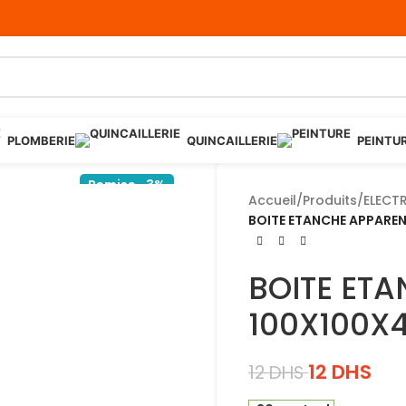
PLOMBERIE
QUINCAILLERIE
PEINTU
Remise -3%
Accueil
/
Produits
/
ELECTR
BOITE ETANCHE APPARE
BOITE ET
100X100X
12
DHS
12
DHS