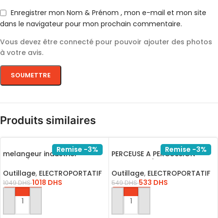
Enregistrer mon Nom & Prénom , mon e-mail et mon site
dans le navigateur pour mon prochain commentaire.
Vous devez être connecté pour pouvoir ajouter des photos
à votre avis.
Produits similaires
Remise -3%
Remise -3%
melangeur industriel
PERCEUSE A PERCUSSION
1400W/MX214008
13MM1100W/ID11008
Outillage
,
ELECTROPORTATIF
Outillage
,
ELECTROPORTATIF
1018
DHS
533
DHS
1049
DHS
549
DHS
AJOUTER AU PANIER
AJOUTER AU PANIER