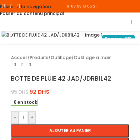
Passer à la navigation
📱 07 03 19 65 21
Passer au contenu principal
Cliquez pour agrandir
Remise -3%
Accueil
/
Produits
/
Outillage
/
Outillage a main
BOTTE DE PLUIE 42 JAD/JDRB1L42
92
DHS
95
DHS
6 en stock
-
+
AJOUTER AU PANIER