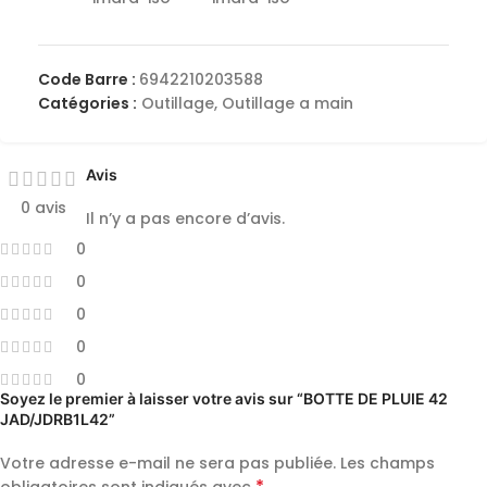
Code Barre :
6942210203588
Catégories :
Outillage
,
Outillage a main
Avis
0 avis
Il n’y a pas encore d’avis.
0
0
0
0
0
Soyez le premier à laisser votre avis sur “BOTTE DE PLUIE 42
JAD/JDRB1L42”
Votre adresse e-mail ne sera pas publiée.
Les champs
*