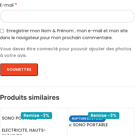
*
E-mail
Enregistrer mon Nom & Prénom , mon e-mail et mon site
dans le navigateur pour mon prochain commentaire.
Vous devez être connecté pour pouvoir ajouter des photos
à votre avis.
Produits similaires
Remise -3%
Remise -3%
SONO PORTABLE
RUPTURE DE STOCK
RECHARGEABLE A208-07
c SONO PORTABLE
USB-BLUET-FM-SD
ELECTRICITE
,
HAUTS-
RECH.MASTER A15-2 15 USB-