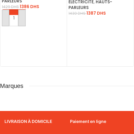
PARLEURS
SD-FM
ELECTRICITE
,
HAUTS-
1386
DHS
1429
DHS
PARLEURS
1387
DHS
1430
DHS
AJOUTER AU PANIER
LIRE LA SUITE
Marques
LIVRAISON À DOMICILE
Paiement en ligne