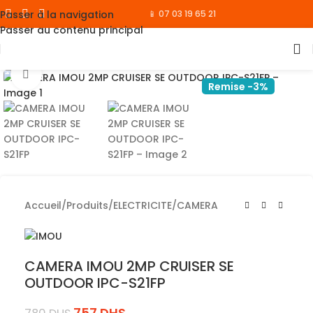
Passer à la navigation
📱 07 03 19 65 21
Passer au contenu principal
Cliquez pour agrandir
Remise -3%
Accueil
/
Produits
/
ELECTRICITE
/
CAMERA
CAMERA IMOU 2MP CRUISER SE
OUTDOOR IPC-S21FP
757
DHS