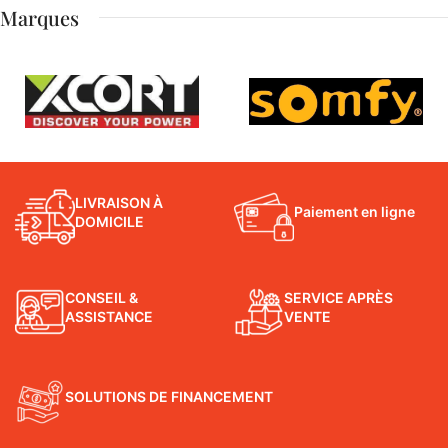
Marques
LIVRAISON À
Paiement en ligne
DOMICILE
CONSEIL &
SERVICE APRÈS
ASSISTANCE
VENTE
SOLUTIONS DE FINANCEMENT