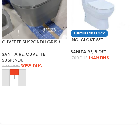
RUPTURE DE STOCK
INCI CLOST SET
CUVETTE SUSPONDU GRIS /
B2330MDH
SANITAIRE
,
BIDET
SANITAIRE
,
CUVETTE
1649
DHS
1700
DHS
SUSPENDU
3055
DHS
3149
DHS
LIRE LA SUITE
AJOUTER AU PANIER