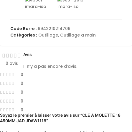
Code Barre :
6942210214706
Catégories :
Outillage
,
Outillage a main
Avis
0 avis
Il n’y a pas encore d’avis.
0
0
0
0
0
Soyez le premier à laisser votre avis sur “CLE A MOLETTE 18
450MM JAD JDAW1118”