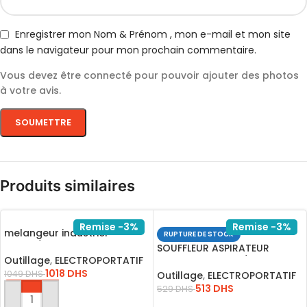
Enregistrer mon Nom & Prénom , mon e-mail et mon site
dans le navigateur pour mon prochain commentaire.
Vous devez être connecté pour pouvoir ajouter des photos
à votre avis.
Produits similaires
Remise -3%
Remise -3%
melangeur industriel
RUPTURE DE STOCK
1400W/MX214008
SOUFFLEUR ASPIRATEUR
Outillage
,
ELECTROPORTATIF
800W+4ACCSOIR/AB8008
1018
DHS
1049
DHS
Outillage
,
ELECTROPORTATIF
513
DHS
529
DHS
AJOUTER AU PANIER