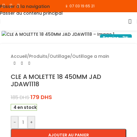
Passer à la navigation
📱 07 03 19 65 21
Passer au contenu principal
Cliquez pour agrandir
Remise -3%
Accueil
/
Produits
/
Outillage
/
Outillage a main
CLE A MOLETTE 18 450MM JAD
JDAW1118
179
DHS
185
DHS
4 en stock
-
+
AJOUTER AU PANIER