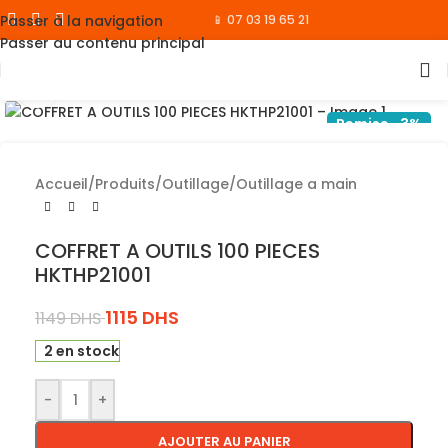
Passer à la navigation
📱 07 03 19 65 21
Passer au contenu principal
Cliquez pour agrandir
Remise -3%
Accueil
/
Produits
/
Outillage
/
Outillage a main
COFFRET A OUTILS 100 PIECES
HKTHP21001
1115
DHS
1149
DHS
2 en stock
-
+
AJOUTER AU PANIER