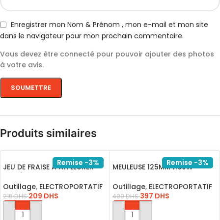
Enregistrer mon Nom & Prénom , mon e-mail et mon site
dans le navigateur pour mon prochain commentaire.
Vous devez être connecté pour pouvoir ajouter des photos
à votre avis.
Produits similaires
Remise -3%
Remise -3%
JEU DE FRAISE A AFFLEURER
MEULEUSE 125MM 1100W
8MM/AKRT1211
AG110028
Outillage
,
ELECTROPORTATIF
Outillage
,
ELECTROPORTATIF
209
DHS
397
DHS
215
DHS
409
DHS
AJOUTER AU PANIER
AJOUTER AU PANIER