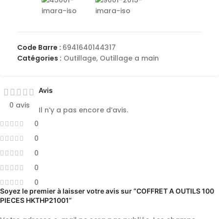
Code Barre :
6941640144317
Catégories :
Outillage
,
Outillage a main
Avis
0 avis
Il n’y a pas encore d’avis.
0
0
0
0
0
Soyez le premier à laisser votre avis sur “COFFRET A OUTILS 100
PIECES HKTHP21001”