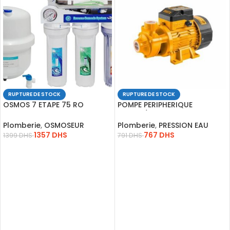
RUPTURE DE STOCK
RUPTURE DE STOCK
OSMOS 7 ETAPE 75 RO
POMPE PERIPHERIQUE
*VALVITAL*
FLW50L/MN HED52M VPM7508
INGCO
Plomberie
,
OSMOSEUR
Plomberie
,
PRESSION EAU
1357
DHS
767
DHS
1399
DHS
791
DHS
LIRE LA SUITE
LIRE LA SUITE