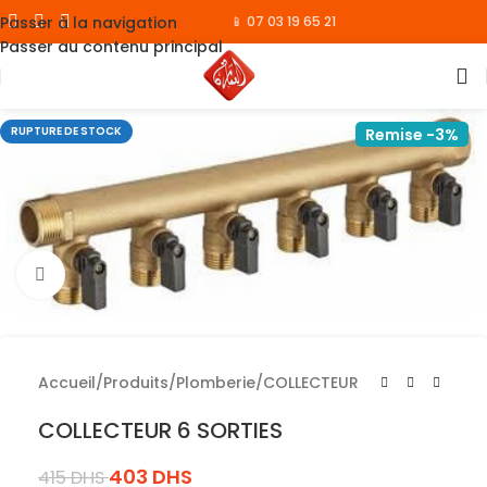
Passer à la navigation
📱 07 03 19 65 21
Passer au contenu principal
RUPTURE DE STOCK
Remise -3%
Cliquez pour agrandir
Accueil
/
Produits
/
Plomberie
/
COLLECTEUR
COLLECTEUR 6 SORTIES
403
DHS
415
DHS