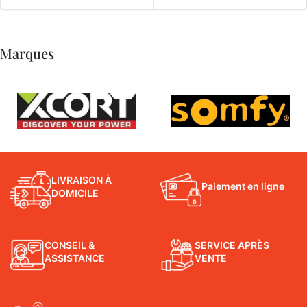
Marques
LIVRAISON À
Paiement en ligne
DOMICILE
CONSEIL &
SERVICE APRÈS
ASSISTANCE
VENTE