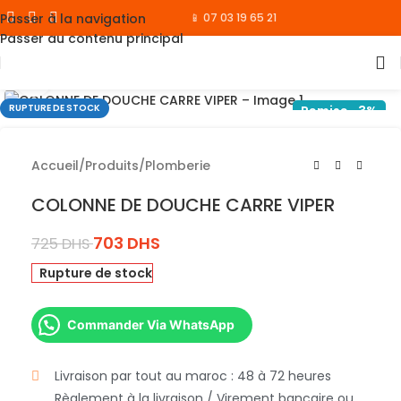
Passer à la navigation
📱 07 03 19 65 21
Passer au contenu principal
Cliquez pour agrandir
RUPTURE DE STOCK
Remise -3%
Accueil
/
Produits
/
Plomberie
COLONNE DE DOUCHE CARRE VIPER
703
DHS
725
DHS
Rupture de stock
Commander Via WhatsApp
Livraison par tout au maroc : 48 à 72 heures
Règlement à la livraison / Virement bancaire ou