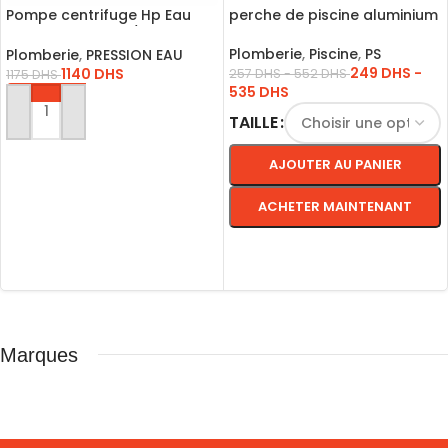
Pompe centrifuge Hp Eau
perche de piscine aluminium
propre Cpm H:30/CPM7508
Plomberie
,
Piscine
,
PS
Plomberie
,
PRESSION EAU
249
DHS
-
1140
DHS
257
DHS
-
552
DHS
1175
DHS
535
DHS
AJOUTER AU PANIER
TAILLE
AJOUTER AU PANIER
ACHETER MAINTENANT
CHOIX DES OPTIONS
Marques