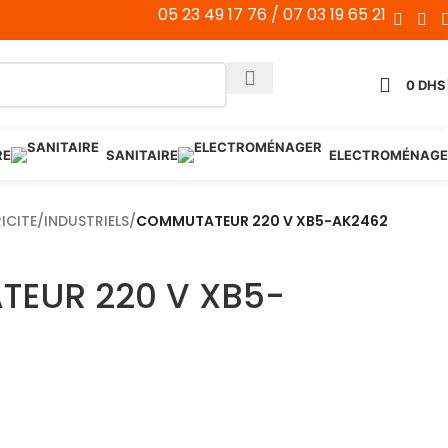
05 23 49 17 76 / 07 03 19 65 21
0
DHS
RE
SANITAIRE
ELECTROMÉNAGE
ICITE
/
INDUSTRIELS
/
COMMUTATEUR 220 V XB5-AK2462
EUR 220 V XB5-