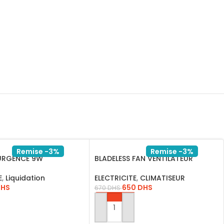
Remise -3%
Remise -3%
URGENCE 9W
BLADELESS FAN VENTILATEUR
E
,
Liquidation
ELECTRICITE
,
CLIMATISEUR
DHS
650
DHS
670
DHS
AU PANIER
AJOUTER AU PANIER