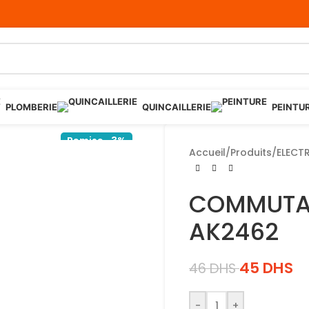
PLOMBERIE
QUINCAILLERIE
PEINTU
Remise -3%
Accueil
/
Produits
/
ELECTR
COMMUTAT
AK2462
45
DHS
46
DHS
-
+