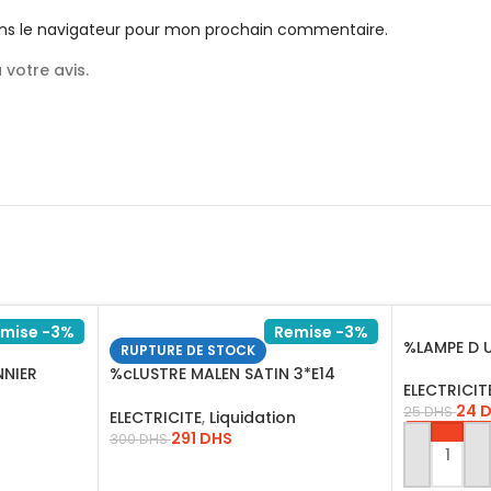
ns le navigateur pour mon prochain commentaire.
votre avis.
mise -3%
Remise -3%
%LAMPE D 
RUPTURE DE STOCK
NNIER
%cLUSTRE MALEN SATIN 3*E14
ELECTRICIT
INHK14501S13
24
25
DHS
ELECTRICITE
,
Liquidation
291
DHS
300
DHS
AJOUTER 
LIRE LA SUITE