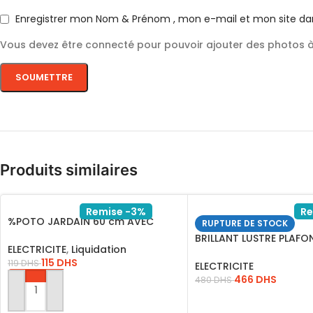
Enregistrer mon Nom & Prénom , mon e-mail et mon site da
Vous devez être connecté pour pouvoir ajouter des photos à 
Produits similaires
Remise -3%
Re
%POTO JARDAIN 60 cm AVEC
RUPTURE DE STOCK
LAMPE E27 201212
BRILLANT LUSTRE PLAFO
ELECTRICITE
,
Liquidation
BOSSE ANTIC 5XE14
115
DHS
119
DHS
ELECTRICITE
466
DHS
480
DHS
AJOUTER AU PANIER
LIRE LA SUITE