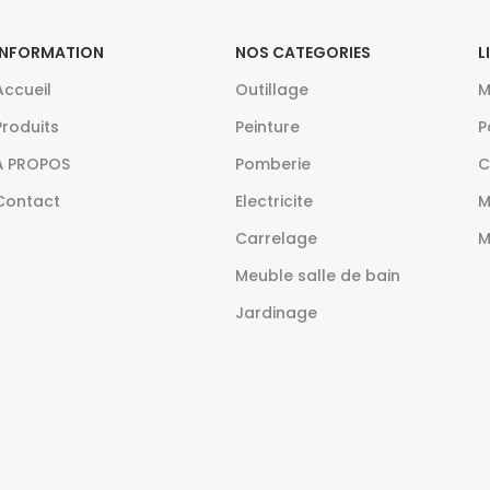
INFORMATION
NOS CATEGORIES
L
Accueil
Outillage
M
Produits
Peinture
P
À PROPOS
Pomberie
C
Contact
Electricite
M
Carrelage
M
Meuble salle de bain
Jardinage