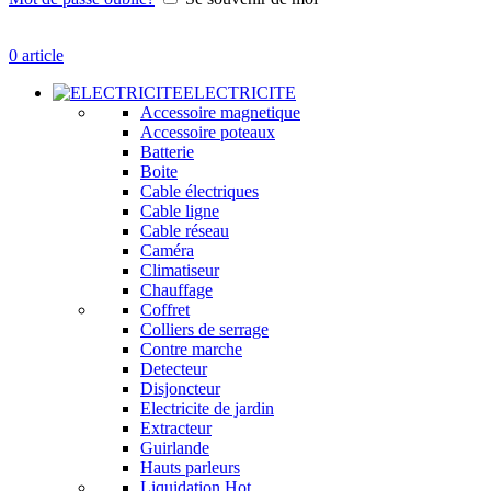
0
article
ELECTRICITE
Accessoire magnetique
Accessoire poteaux
Batterie
Boite
Cable électriques
Cable ligne
Cable réseau
Caméra
Climatiseur
Chauffage
Coffret
Colliers de serrage
Contre marche
Detecteur
Disjoncteur
Electricite de jardin
Extracteur
Guirlande
Hauts parleurs
Liquidation
Hot