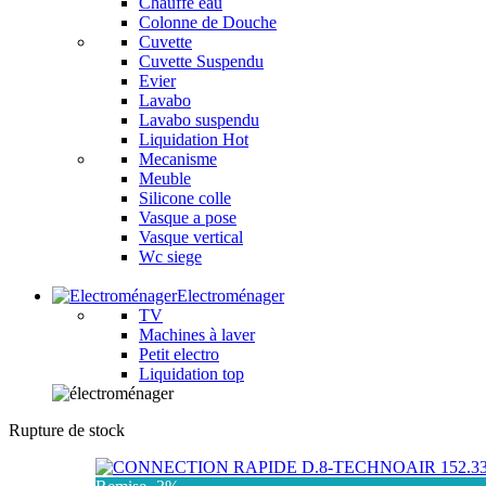
Chauffe eau
Colonne de Douche
Cuvette
Cuvette Suspendu
Evier
Lavabo
Lavabo suspendu
Liquidation
Hot
Mecanisme
Meuble
Silicone colle
Vasque a pose
Vasque vertical
Wc siege
Electroménager
TV
Machines à laver
Petit electro
Liquidation
top
Rupture de stock