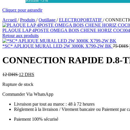
Remise -3%
Cliquez pour agrandir
Accueil
/
Produits
/
Outillage
/
ELECTROPORTATIF
/
CONNECTIO
PLAQUE LAP 4POSTE OMEGA BOIS CHENE HORIZ COC00
Retour aux produits
*SC* APLIQUE MURAL LED 2W 3000K X799-2W BK
75
DHS
CONNECTION RAPIDE D.8-T
12
DHS
12
DHS
Rupture de stock
Commander Via WhatsApp
Livraison par tout au maroc : 48 à 72 heures
Règlement à la livraison / Virement bancaire ou Paiement par ca
Paiement 100% sécurisé