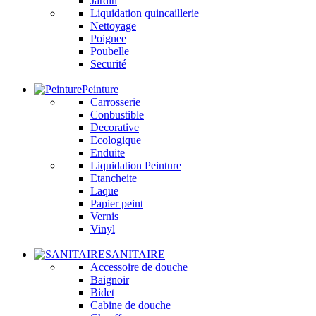
Jardin
Liquidation
quincaillerie
Nettoyage
Poignee
Poubelle
Securité
Peinture
Carrosserie
Conbustible
Decorative
Ecologique
Enduite
Liquidation
Peinture
Etancheite
Laque
Papier peint
Vernis
Vinyl
SANITAIRE
Accessoire de douche
Baignoir
Bidet
Cabine de douche