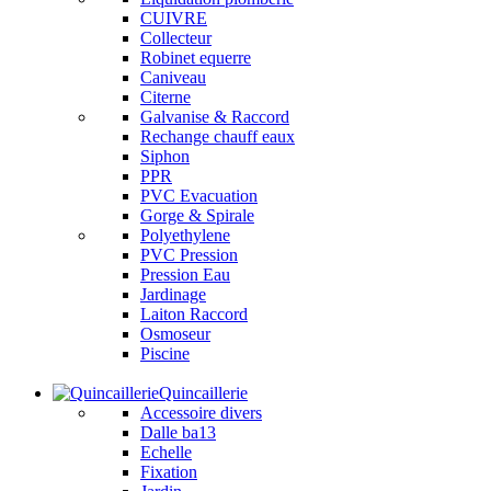
CUIVRE
Collecteur
Robinet equerre
Caniveau
Citerne
Galvanise & Raccord
Rechange chauff eaux
Siphon
PPR
PVC Evacuation
Gorge & Spirale
Polyethylene
PVC Pression
Pression Eau
Jardinage
Laiton Raccord
Osmoseur
Piscine
Quincaillerie
Accessoire divers
Dalle ba13
Echelle
Fixation