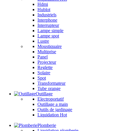
Hdmi
Hublot
Industriels
Interphone
Interrupteur
Lampe simple
Lampe spot
Lustre
Moustiquaire
Multiprise
Panel
Projecteur
Reglette
Solaire
Spot
Transformateur
Tube orange
Outillage
Electroportatif
Outillage a main
Outils de jardinage
Liquidation
Hot
Plomberie
Liquidation
plomberie