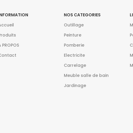
INFORMATION
NOS CATEGORIES
L
Accueil
Outillage
M
Produits
Peinture
P
À PROPOS
Pomberie
C
Contact
Electricite
M
Carrelage
M
Meuble salle de bain
Jardinage