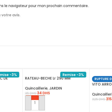
ns le navigateur pour mon prochain commentaire.
votre avis.
mise -3%
Remise -3%
C DE
RATEAU-BECHE Lr 290 MM
RUPTURE D
HGT979K
VITO ARRO
Quincaillerie
,
JARDIN
TREPIED – 
34
DHS
35
DHS
Quincailler
31
325
DHS
AJOUTER AU PANIER
LIRE LA SU