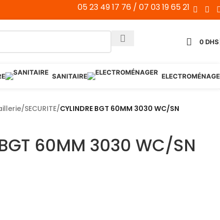
05 23 49 17 76 / 07 03 19 65 21
0
DHS
RE
SANITAIRE
ELECTROMÉNAGE
illerie
/
SECURITE
/
CYLINDRE BGT 60MM 3030 WC/SN
 BGT 60MM 3030 WC/SN