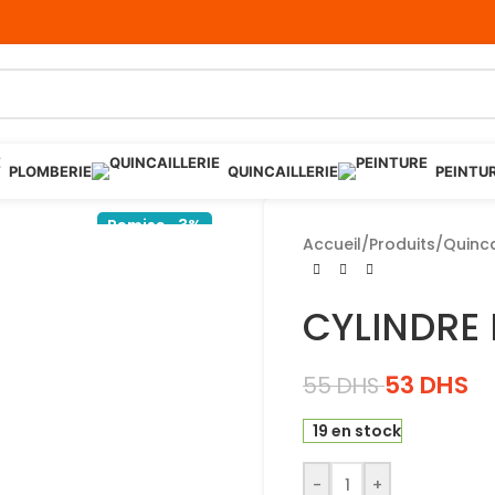
PLOMBERIE
QUINCAILLERIE
PEINTU
Remise -3%
Accueil
/
Produits
/
Quinca
CYLINDRE
53
DHS
55
DHS
19 en stock
-
+