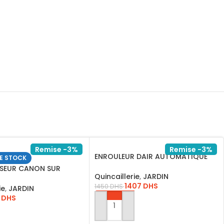
Remise -3%
Remise -3%
ENROULEUR DAIR AUTOMATIQUE
E STOCK
15M 73159 TOLSEN
SEUR CANON SUR
Quincaillerie
,
JARDIN
VIACTRIA
1407
DHS
1450
DHS
ie
,
JARDIN
5
DHS
AJOUTER AU PANIER
ITE