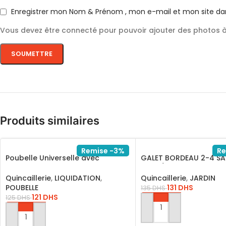
Enregistrer mon Nom & Prénom , mon e-mail et mon site da
Vous devez être connecté pour pouvoir ajouter des photos à 
Produits similaires
Remise -3%
Re
Poubelle Universelle avec
GALET BORDEAU 2-4 SA
Couvercle Hermétique
20KG/GR2420
Quincaillerie
,
LIQUIDATION
,
Quincaillerie
,
JARDIN
POUBELLE
131
DHS
135
DHS
121
DHS
125
DHS
AJOUTER AU PANIER
AJOUTER AU PANIER