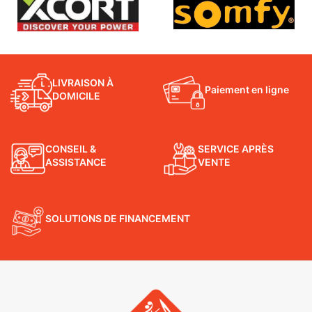
LIVRAISON À
Paiement en ligne
DOMICILE
CONSEIL &
SERVICE APRÈS
ASSISTANCE
VENTE
SOLUTIONS DE FINANCEMENT