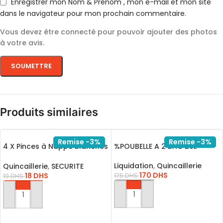
Enregistrer mon Nom & Prénom , mon e-mail et mon site
dans le navigateur pour mon prochain commentaire.
Vous devez être connecté pour pouvoir ajouter des photos
à votre avis.
Produits similaires
Remise -3%
Remise -3%
4 X Pinces à Nappe Blanches
%POUBELLE A 2 BAC 20L
6,5 cm Pince Table Accroche
Clip
Liquidation
,
Quincaillerie
Quincaillerie
,
SECURITE
170
DHS
18
DHS
175
DHS
19
DHS
AJOUTER AU PANIER
AJOUTER AU PANIER