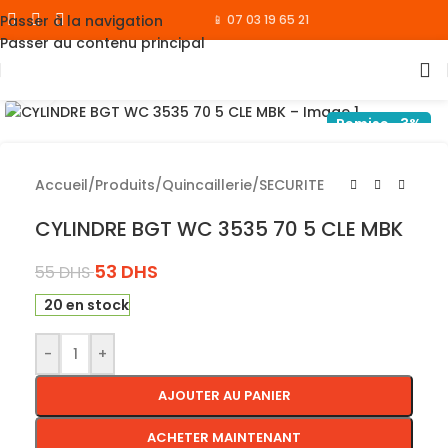
Passer à la navigation
📱 07 03 19 65 21
Passer au contenu principal
Cliquez pour agrandir
Remise -3%
Accueil
/
Produits
/
Quincaillerie
/
SECURITE
CYLINDRE BGT WC 3535 70 5 CLE MBK
53
DHS
55
DHS
20 en stock
-
+
AJOUTER AU PANIER
ACHETER MAINTENANT