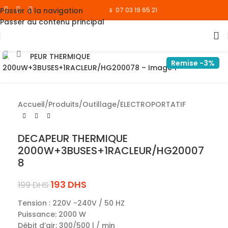
Passer à la navigation
📱 07 03 19 65 21
Passer au contenu principal
Cliquez pour agrandir
Remise -3%
Accueil
/
Produits
/
Outillage
/
ELECTROPORTATIF
DECAPEUR THERMIQUE
2000W+3BUSES+1RACLEUR/HG20007
8
193
DHS
199
DHS
Tension : 220V -240V / 50 HZ
Puissance: 2000 W
Débit d’air: 300/500 l / min