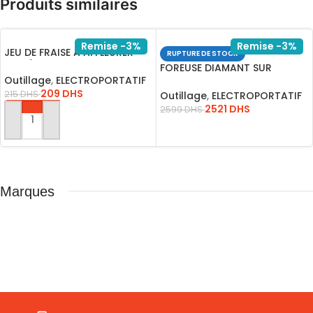
Produits similaires
Remise -3%
Remise -3%
JEU DE FRAISE A AFFLEURER
RUPTURE DE STOCK
8MM/AKRT1211
FOREUSE DIAMANT SUR
Outillage
,
ELECTROPORTATIF
COLONNE 2800W*DDM28001
209
DHS
215
DHS
Outillage
,
ELECTROPORTATIF
2521
DHS
2599
DHS
AJOUTER AU PANIER
LIRE LA SUITE
Marques