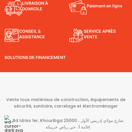
LIVRAISON À
Paiement en ligne
DOMICILE
CONSEIL &
SERVICE APRÈS
ASSISTANCE
VENTE
SOLUTIONS DE FINANCEMENT
Vente tous matériaux de construction, équipements de
sécurité, sanitaire, carrelage et électroménager
Bd Idriss 1er, Khouribga 25000 شارع مولاي إدريس الأول ،
إقامة 1، حي رياض خريبكة