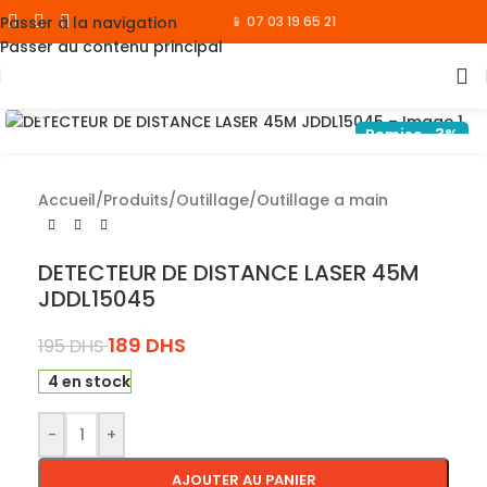
Passer à la navigation
📱 07 03 19 65 21
Passer au contenu principal
Cliquez pour agrandir
Remise -3%
Accueil
/
Produits
/
Outillage
/
Outillage a main
DETECTEUR DE DISTANCE LASER 45M
JDDL15045
189
DHS
195
DHS
4 en stock
-
+
AJOUTER AU PANIER