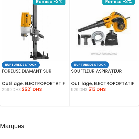
Remise -3%
Remise -3%
RUPTURE DE STOCK
RUPTURE DE STOCK
FOREUSE DIAMANT SUR
SOUFFLEUR ASPIRATEUR
COLONNE 2800W*DDM28001
800W+4ACCSOIR/AB8008
Outillage
,
ELECTROPORTATIF
Outillage
,
ELECTROPORTATIF
2521
DHS
513
DHS
2599
DHS
529
DHS
LIRE LA SUITE
LIRE LA SUITE
Marques