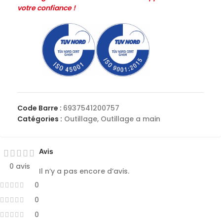
votre confiance !
Code Barre :
6937541200757
Catégories :
Outillage
,
Outillage a main
Avis
0 avis
Il n’y a pas encore d’avis.
0
0
0