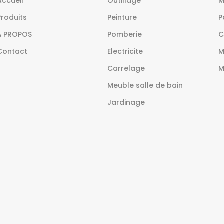
Accueil
Outillage
M
Produits
Peinture
P
À PROPOS
Pomberie
C
Contact
Electricite
M
Carrelage
M
Meuble salle de bain
Jardinage