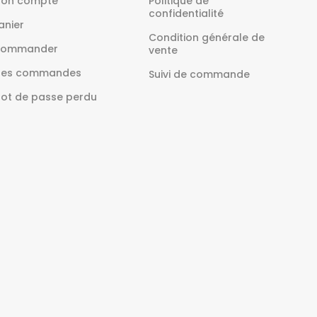
on compte
Politique de
confidentialité
anier
Condition générale de
ommander
vente
es commandes
Suivi de commande
ot de passe perdu