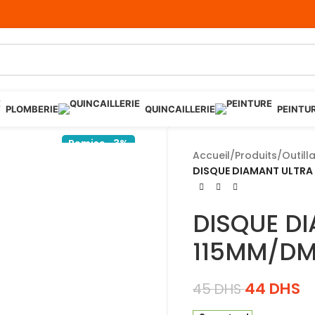
PLOMBERIE
QUINCAILLERIE
PEINTU
Remise -3%
Accueil
/
Produits
/
Outill
DISQUE DIAMANT ULTRA 
DISQUE DI
115MM/DM
44
DHS
45
DHS