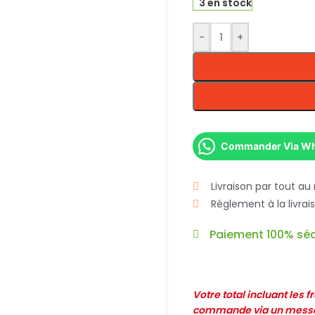
3 en stock
-
+
Commander Via W
Livraison par tout au
Règlement à la livra
Paiement 100% séc
Votre total incluant les 
commande via un messag