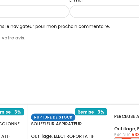
E-mail
ns le navigateur pour mon prochain commentaire.
votre avis.
mise -3%
Remise -3%
PERCEUSE 
RUPTURE DE STOCK
13MM1100W
 COLONNE
SOUFFLEUR ASPIRATEUR
Outillage
,
800W+4ACCSOIR/AB8008
53
549
DHS
ATIF
Outillage
,
ELECTROPORTATIF