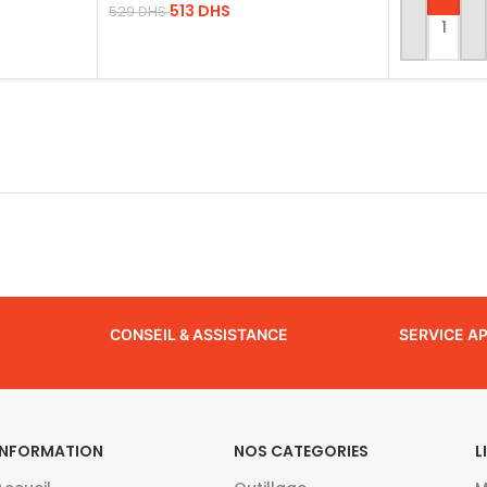
513
DHS
529
DHS
AJOUTER 
LIRE LA SUITE
CONSEIL & ASSISTANCE
SERVICE A
INFORMATION
NOS CATEGORIES
L