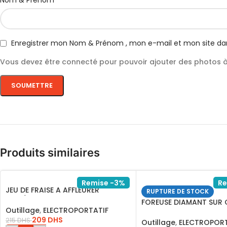
Nom & Prénom
Enregistrer mon Nom & Prénom , mon e-mail et mon site da
Vous devez être connecté pour pouvoir ajouter des photos à 
Produits similaires
Remise -3%
Re
JEU DE FRAISE A AFFLEURER
RUPTURE DE STOCK
8MM/AKRT1211
FOREUSE DIAMANT SUR
Outillage
,
ELECTROPORTATIF
2800W*DDM28001
209
DHS
215
DHS
Outillage
,
ELECTROPORT