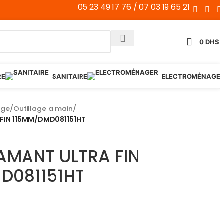
05 23 49 17 76 / 07 03 19 65 21
0
DHS
RE
SANITAIRE
ELECTROMÉNAGE
age
/
Outillage a main
/
FIN 115MM/DMD081151HT
AMANT ULTRA FIN
D081151HT