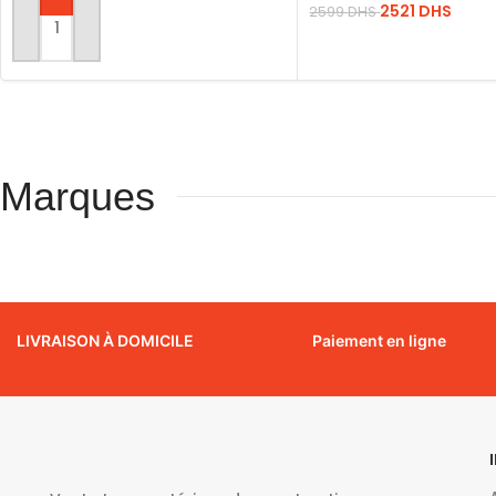
2521
DHS
2599
DHS
AJOUTER AU PANIER
LIRE LA SUITE
Marques
LIVRAISON À DOMICILE
Paiement en ligne