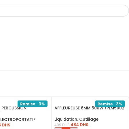
Remise -3%
Remise -3%
A PERCUSSION
AFFLEUREUSE 6MM 500W /PLM5002
/ID11008
Liquidation
,
Outillage
ELECTROPORTATIF
484
DHS
3
DHS
499
DHS