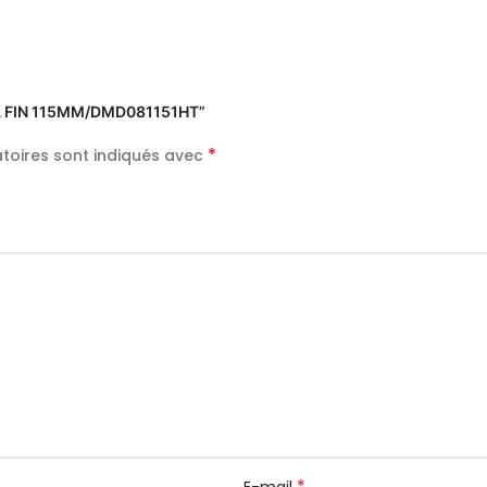
TRA FIN 115MM/DMD081151HT”
*
toires sont indiqués avec
*