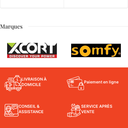
Marques
LIVRAISON À
Paiement en ligne
DOMICILE
CONSEIL &
SERVICE APRÈS
ASSISTANCE
VENTE