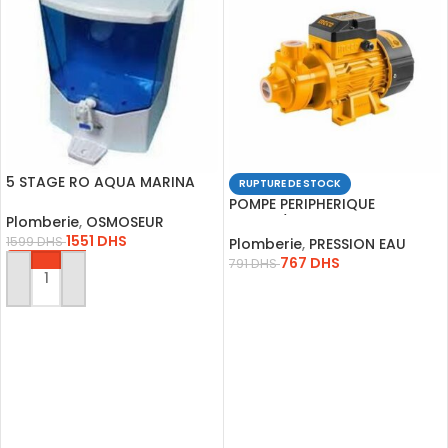
5 STAGE RO AQUA MARINA
RUPTURE DE STOCK
AVEC MEMBRANE QR-110M
POMPE PERIPHERIQUE
Plomberie
,
OSMOSEUR
FLW50L/MN HED52M VPM7508
1551
DHS
INGCO
1599
DHS
Plomberie
,
PRESSION EAU
767
DHS
791
DHS
AJOUTER AU PANIER
LIRE LA SUITE