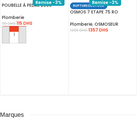
Remise -3%
Remise -3%
POUBELLE À PEDAL 2000
RUPTURE DE STOCK
BLANC 4435101
OSMOS 7 ETAPE 75 RO
Plomberie
*VALVITAL*
115
DHS
119
DHS
Plomberie
,
OSMOSEUR
1357
DHS
1399
DHS
AJOUTER AU PANIER
LIRE LA SUITE
Marques