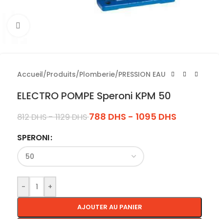
Cliquez pour agrandir
Accueil
/
Produits
/
Plomberie
/
PRESSION EAU
ELECTRO POMPE Speroni KPM 50
788
DHS
-
1095
DHS
812
DHS
-
1129
DHS
SPERONI
-
+
AJOUTER AU PANIER