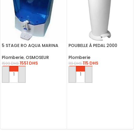
5 STAGE RO AQUA MARINA
POUBELLE À PEDAL 2000
AVEC MEMBRANE QR-110M
BLANC 4435101
Plomberie
,
OSMOSEUR
Plomberie
1551
DHS
115
DHS
1599
DHS
119
DHS
AJOUTER AU PANIER
AJOUTER AU PANIER