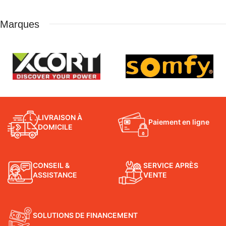
Marques
LIVRAISON À
Paiement en ligne
DOMICILE
CONSEIL &
SERVICE APRÈS
ASSISTANCE
VENTE
SOLUTIONS DE FINANCEMENT