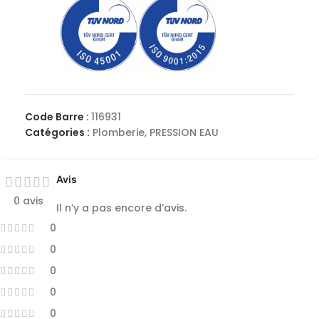
Code Barre :
116931
Catégories :
Plomberie
,
PRESSION EAU
Avis
0 avis
Il n’y a pas encore d’avis.
0
0
0
0
0