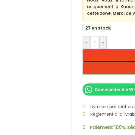
Nous vous informo
uniquement à Khouri
cette zone. Merci de
27 en stock
-
+
Commander Via W
Livraison par tout au
Règlement à la livra
Paiement 100% séc