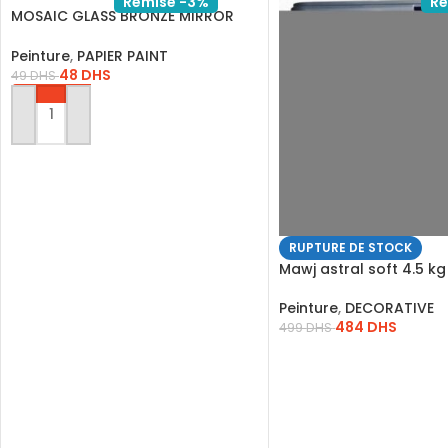
Remise -3%
Re
MOSAIC GLASS BRONZE MIRROR
DD.STM 4
Peinture
,
PAPIER PAINT
48
DHS
49
DHS
AJOUTER AU PANIER
RUPTURE DE STOCK
Mawj astral soft 4.5 kg
Peinture
,
DECORATIVE
484
DHS
499
DHS
LIRE LA SUITE