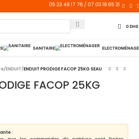
05 23 49 17 76 / 07 03 19 65 21
0
DHS
RE
SANITAIRE
ELECTROMÉNAGE
re
/
ENDUIT
/
ENDUIT PRODIGE FACOP 25KG SEAU
RODIGE FACOP 25KG
ante :