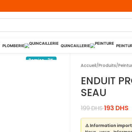
PLOMBERIE
QUINCAILLERIE
PEINTU
Remise -3%
Accueil
/
Produits
/
Peintu
ENDUIT P
SEAU
193
DHS
199
DHS
⚠️ Information import