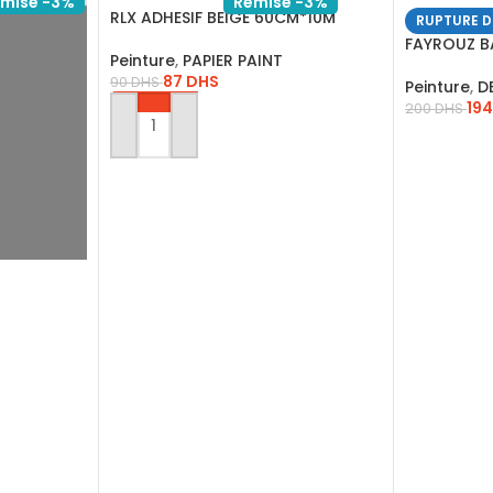
mise -3%
Remise -3%
RLX ADHESIF BEIGE 60CM*10M
RUPTURE D
FAYROUZ BA
Peinture
,
PAPIER PAINT
87
DHS
90
DHS
Peinture
,
D
19
200
DHS
AJOUTER AU PANIER
LIRE LA SU