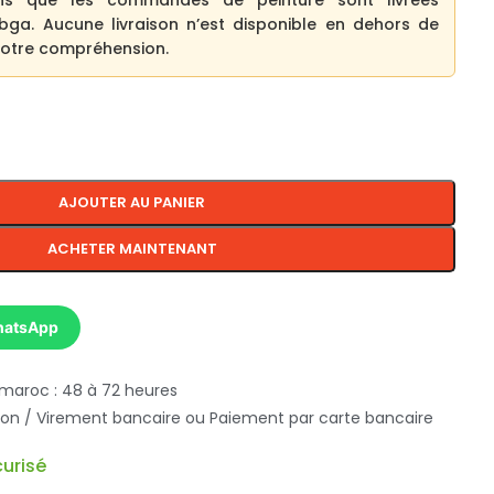
ns que les commandes de peinture sont livrées
bga. Aucune livraison n’est disponible en dehors de
 votre compréhension.
AJOUTER AU PANIER
ACHETER MAINTENANT
hatsApp
 maroc : 48 à 72 heures
ison / Virement bancaire ou Paiement par carte bancaire
urisé