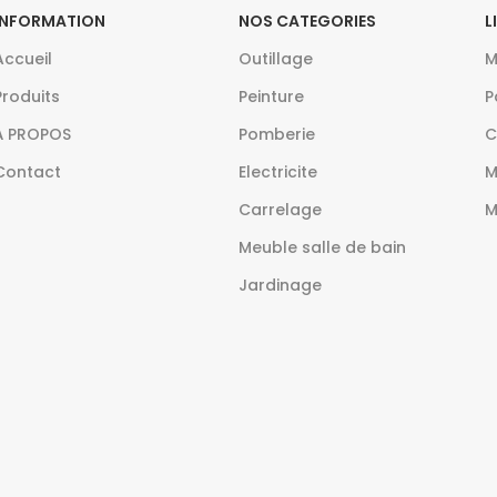
INFORMATION
NOS CATEGORIES
L
Accueil
Outillage
M
Produits
Peinture
P
À PROPOS
Pomberie
C
Contact
Electricite
M
Carrelage
M
Meuble salle de bain
Jardinage