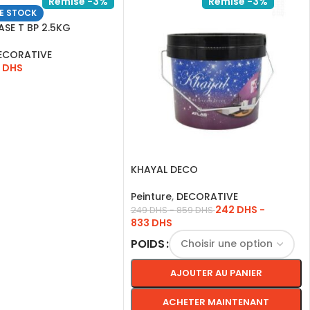
Remise -3%
Remise -3%
E STOCK
SE T BP 2.5KG
ECORATIVE
4
DHS
ITE
KHAYAL DECO
Peinture
,
DECORATIVE
242
DHS
-
249
DHS
-
859
DHS
833
DHS
POIDS
AJOUTER AU PANIER
ACHETER MAINTENANT