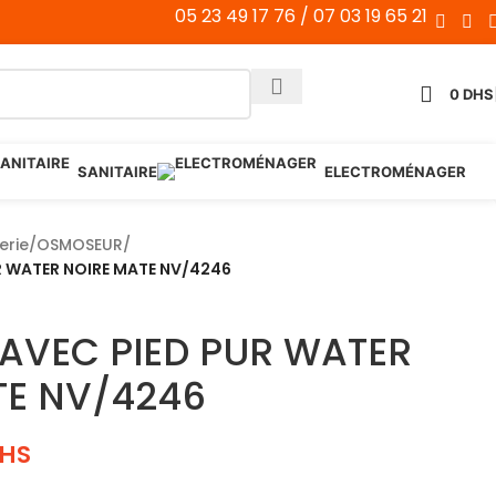
05 23 49 17 76 / 07 03 19 65 21
0
DHS
SANITAIRE
ELECTROMÉNAGER
erie
/
OSMOSEUR
/
R WATER NOIRE MATE NV/4246
 AVEC PIED PUR WATER
TE NV/4246
HS