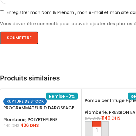
Enregistrer mon Nom & Prénom , mon e-mail et mon site da
Vous devez être connecté pour pouvoir ajouter des photos à 
Produits similaires
Remise -3%
Re
Pompe centrifuge Hp E
RUPTURE DE STOCK
Cpm H:30/CPM7508
PROGRAMMATEUR D DAROSSAGE
Plomberie
,
PRESSION E
*VIPRDI
1140
DHS
1175
DHS
Plomberie
,
POLYETHYLENE
436
DHS
449
DHS
AJOUTER AU PANIER
LIRE LA SUITE