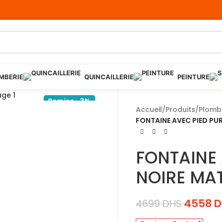
MBERIE
QUINCAILLERIE
PEINTURE
Remise -3%
Accueil
/
Produits
/
Plomb
FONTAINE AVEC PIED PU
FONTAINE
NOIRE MA
4558
D
4699
DHS