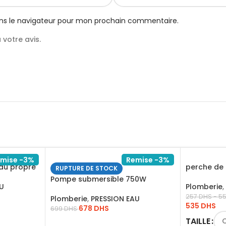
ns le navigateur pour mon prochain commentaire.
votre avis.
mise -3%
Remise -3%
au propre
perche de 
RUPTURE DE STOCK
Pompe submersible 750W
Plomberie
,
AU
1HP/SPD7508
257
DHS
-
5
Plomberie
,
PRESSION EAU
535
DHS
678
DHS
699
DHS
TAILLE
LIRE LA SUITE