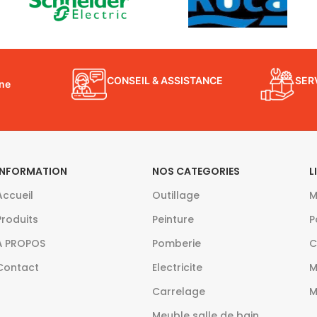
CONSEIL & ASSISTANCE
SER
gne
INFORMATION
NOS CATEGORIES
L
Accueil
Outillage
M
Produits
Peinture
P
À PROPOS
Pomberie
C
Contact
Electricite
M
Carrelage
M
Meuble salle de bain