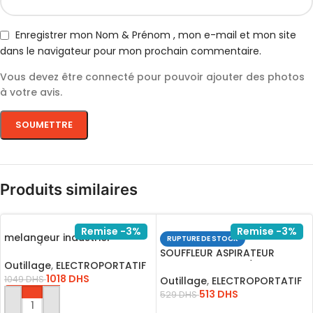
Enregistrer mon Nom & Prénom , mon e-mail et mon site
dans le navigateur pour mon prochain commentaire.
Vous devez être connecté pour pouvoir ajouter des photos
à votre avis.
Produits similaires
Remise -3%
Remise -3%
melangeur industriel
RUPTURE DE STOCK
1400W/MX214008
SOUFFLEUR ASPIRATEUR
Outillage
,
ELECTROPORTATIF
800W+4ACCSOIR/AB8008
1018
DHS
1049
DHS
Outillage
,
ELECTROPORTATIF
513
DHS
529
DHS
AJOUTER AU PANIER