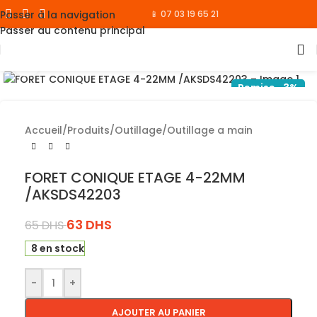
Passer à la navigation
📱 07 03 19 65 21
Passer au contenu principal
Cliquez pour agrandir
Remise -3%
Accueil
/
Produits
/
Outillage
/
Outillage a main
FORET CONIQUE ETAGE 4-22MM
/AKSDS42203
63
DHS
65
DHS
8 en stock
-
+
AJOUTER AU PANIER