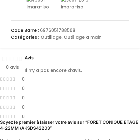
Code Barre :
6976051788508
Catégories :
Outillage
,
Outillage a main
Avis
0 avis
Il n’y a pas encore d’avis.
0
0
0
0
0
Soyez le premier à laisser votre avis sur “FORET CONIQUE ETAGE
4-22MM /AKSDS42203”