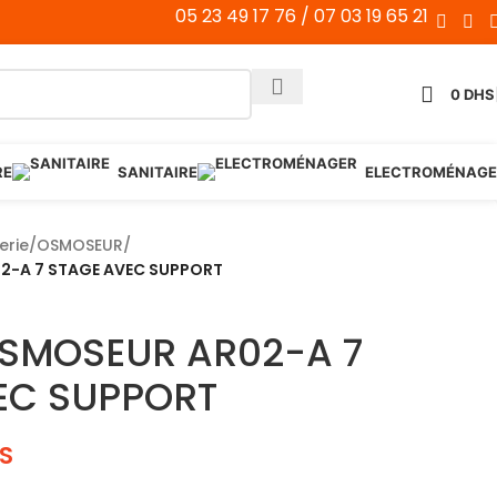
05 23 49 17 76 / 07 03 19 65 21
0
DHS
RE
SANITAIRE
ELECTROMÉNAGE
erie
/
OSMOSEUR
/
2-A 7 STAGE AVEC SUPPORT
SMOSEUR AR02-A 7
EC SUPPORT
S