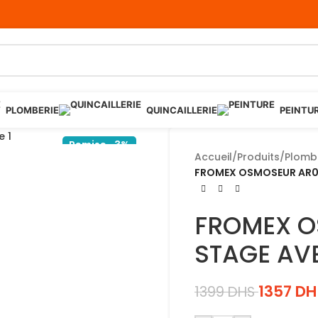
PLOMBERIE
QUINCAILLERIE
PEINTU
Remise -3%
Accueil
/
Produits
/
Plomb
FROMEX OSMOSEUR AR0
FROMEX O
STAGE AV
1357
DH
1399
DHS