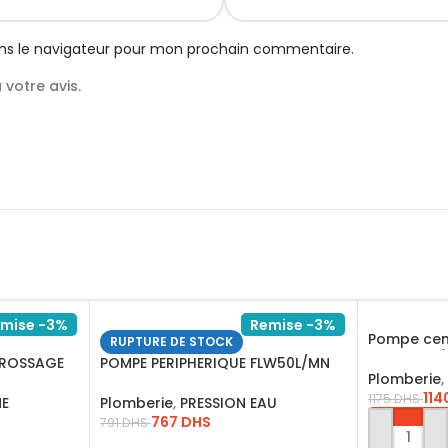
ns le navigateur pour mon prochain commentaire.
votre avis.
mise -3%
Remise -3%
Pompe cen
RUPTURE DE STOCK
Cpm H:30
ROSSAGE
POMPE PERIPHERIQUE FLW50L/MN
Plomberie
,
HED52M VPM7508 INGCO
114
1175
DHS
NE
Plomberie
,
PRESSION EAU
767
DHS
791
DHS
AJOUTER 