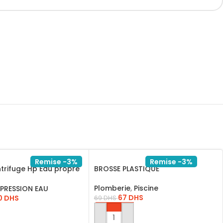
Remise -3%
Remise -3%
trifuge Hp Eau propre
BROSSE PLASTIQUE
/CPM7508
Plomberie
,
Piscine
PRESSION EAU
67
DHS
0
DHS
69
DHS
AJOUTER AU PANIER
AU PANIER