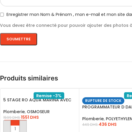
Enregistrer mon Nom & Prénom , mon e-mail et mon site da
Vous devez être connecté pour pouvoir ajouter des photos à 
Produits similaires
Remise -3%
Re
5 STAGE RO AQUA MARINA AVEC
RUPTURE DE STOCK
MEMBRANE QR-110M
PROGRAMMATEUR D DA
Plomberie
,
OSMOSEUR
*VIPRDI
1551
DHS
1599
DHS
Plomberie
,
POLYETHYLE
436
DHS
449
DHS
AJOUTER AU PANIER