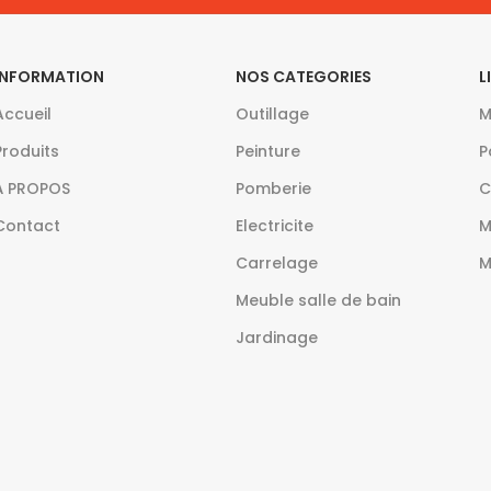
INFORMATION
NOS CATEGORIES
L
Accueil
Outillage
M
Produits
Peinture
P
À PROPOS
Pomberie
C
Contact
Electricite
M
Carrelage
M
Meuble salle de bain
Jardinage