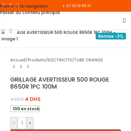
Passer à la navigation
📱 07 03 19 65 21
Passer au contenu principal
Cliquez pour agrandir
Remise -3%
Accueil
/
Produits
/
ELECTRICITE
/
TUBE ORANGE
GRILLAGE AVERTISSEUR 500 ROUGE
8650R 1PC 100M
4
DHS
4
DHS
100 en stock
-
+