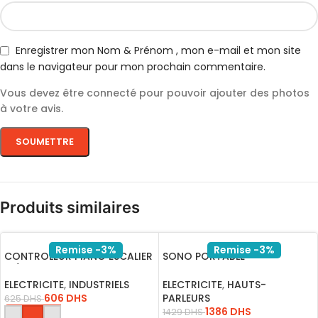
Enregistrer mon Nom & Prénom , mon e-mail et mon site
dans le navigateur pour mon prochain commentaire.
Vous devez être connecté pour pouvoir ajouter des photos
à votre avis.
Produits similaires
Remise -3%
Remise -3%
CONTROLEUR PIANO ESCALIER
SONO PORTABLE
12/24V S1002
RECHARGEABLE A208-07
USB-BLUET-FM-SD
ELECTRICITE
,
INDUSTRIELS
ELECTRICITE
,
HAUTS-
606
DHS
PARLEURS
625
DHS
1386
DHS
1429
DHS