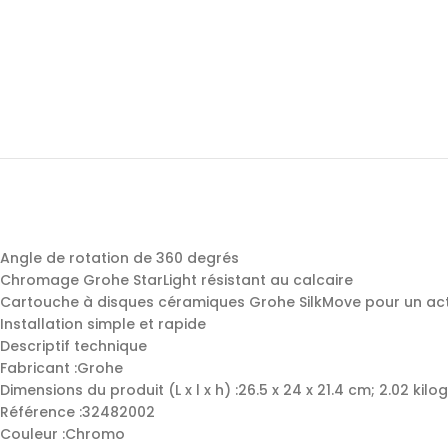
Angle de rotation de 360 degrés
Chromage Grohe StarLight résistant au calcaire
Cartouche à disques céramiques Grohe SilkMove pour un ac
Installation simple et rapide
Descriptif technique
Fabricant :‎Grohe
Dimensions du produit (L x l x h) :‎26.5 x 24 x 21.4 cm; 2.02 ki
Référence ‎:32482002
Couleur ‎:Chromo