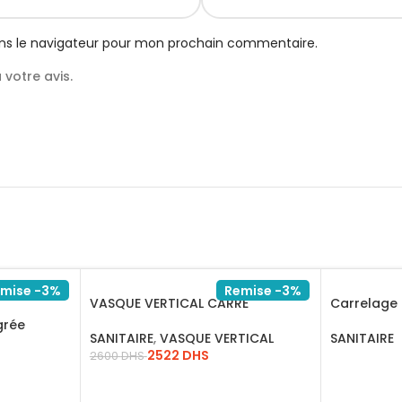
ns le navigateur pour mon prochain commentaire.
votre avis.
mise -3%
Remise -3%
VASQUE VERTICAL CARRE
Carrelage 
LATINA/15.081.0004
grée
SANITAIRE
SANITAIRE
,
VASQUE VERTICAL
2522
DHS
2600
DHS
LIRE LA SU
AJOUTER AU PANIER