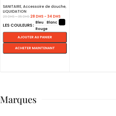
LIRE LA SUITE
ROUGE
SANITAIRE
,
Accessoire de douche
,
LIQUIDATION
28
DHS
-
34
DHS
29
DHS
-
35
DHS
Bleu
Blanc
LES COULEURS
Rouge
AJOUTER AU PANIER
ACHETER MAINTENANT
CHOIX DES OPTIONS
Marques