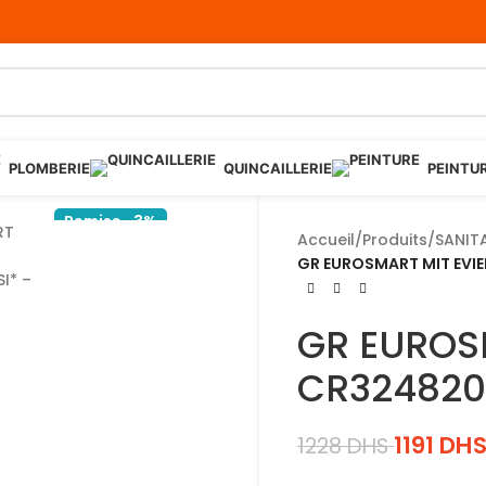
PLOMBERIE
QUINCAILLERIE
PEINTU
Remise -3%
Accueil
/
Produits
/
SANIT
GR EUROSMART MIT EVIE
GR EUROS
CR3248200
1191
DH
1228
DHS