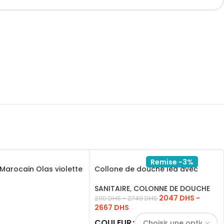
Remise -3%
Marocain Olas violette
Collone de douche led avec
écrans doré – Blanc
SANITAIRE
,
COLONNE DE DOUCHE
2047
DHS
-
2110
DHS
-
2749
DHS
ITE
2667
DHS
COULEUR