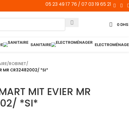
05 23 49 17 76 / 07 03 19 65 21
0
DHS
RE
SANITAIRE
ELECTROMÉNAGE
AIRE
/
ROBINET
/
R MR CR32482002/ *SI*
MART MIT EVIER MR
2/ *SI*
S