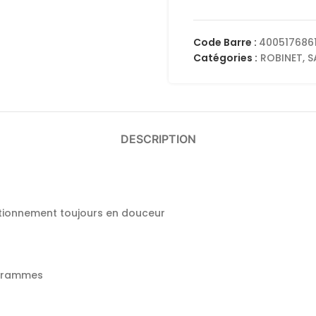
Code Barre :
400517686
Catégories :
ROBINET
,
S
DESCRIPTION
tionnement toujours en douceur
logrammes