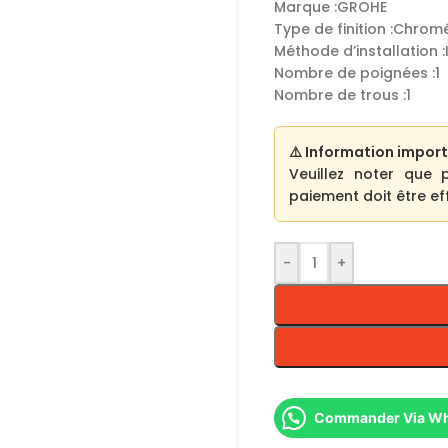
Marque :GROHE
Type de finition :Chrom
Méthode d’installation :
Nombre de poignées :1
Nombre de trous :1
⚠️ Information import
Veuillez noter que 
paiement doit être eff
-
+
Commander Via W