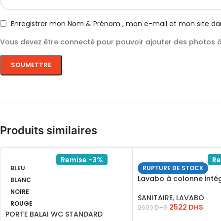
Enregistrer mon Nom & Prénom , mon e-mail et mon site da
Vous devez être connecté pour pouvoir ajouter des photos à 
Produits similaires
Remise -3%
Re
BLEU
RUPTURE DE STOCK
Lavabo à colonne inté
BLANC
moderne Simple
NOIRE
SANITAIRE
,
LAVABO
ROUGE
2522
DHS
2600
DHS
PORTE BALAI WC STANDARD