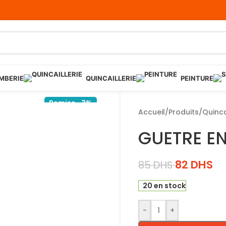
MBERIE
QUINCAILLERIE
PEINTURE
Remise -3%
Accueil
/
Produits
/
Quinca
GUETRE E
82
DHS
85
DHS
20 en stock
-
+