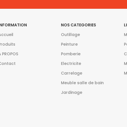
INFORMATION
NOS CATEGORIES
L
Accueil
Outillage
M
Produits
Peinture
P
À PROPOS
Pomberie
C
Contact
Electricite
M
Carrelage
M
Meuble salle de bain
Jardinage