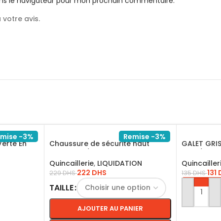
ns le navigateur pour mon prochain commentaire.
votre avis.
mise -3%
Remise -3%
Verte En
Chaussure de sécurité haut
GALET GRIS
l
classique / ITBP41
18KG/GG2
Quincaillerie
,
LIQUIDATION
Quincailler
222
DHS
131
229
DHS
135
DHS
TAILLE
AJOUTER 
AJOUTER AU PANIER