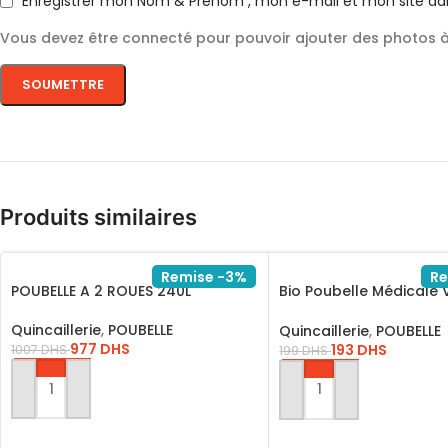
Enregistrer mon Nom & Prénom , mon e-mail et mon site da
Vous devez être connecté pour pouvoir ajouter des photos à 
Produits similaires
Remise -3%
Re
POUBELLE A 2 ROUES 240L
Bio Poubelle Médicale 
Plastique Pour L’hôpita
Quincaillerie
,
POUBELLE
Quincaillerie
,
POUBELLE
977
DHS
193
DHS
1007
DHS
199
DHS
AJOUTER AU PANIER
AJOUTER AU PANIER