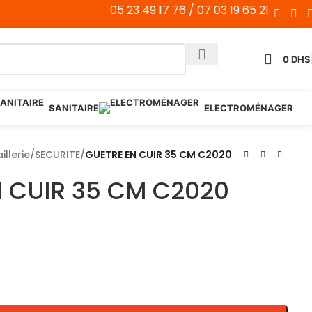
05 23 49 17 76 / 07 03 19 65 21
0
DHS
SANITAIRE
ELECTROMÉNAGER
illerie
/
SECURITE
/
GUETRE EN CUIR 35 CM C2020
N CUIR 35 CM C2020