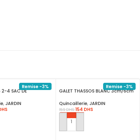
Remise -3%
Remise -3%
 2-4 SAC DE
GALET THASSOS BLANC 3cm/6cm
420
(18 Kg)
ie
,
JARDIN
Quincaillerie
,
JARDIN
DHS
154
DHS
159
DHS
AU PANIER
AJOUTER AU PANIER