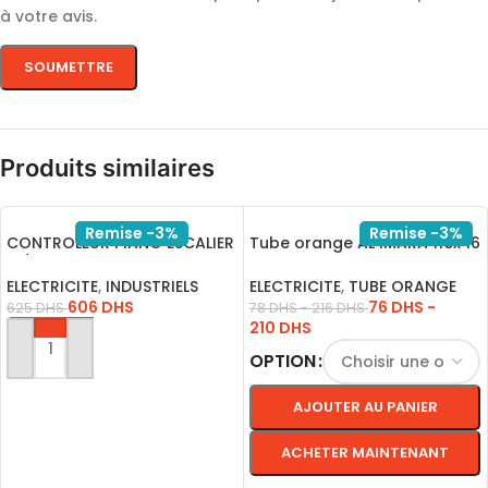
à votre avis.
Produits similaires
Remise -3%
Remise -3%
CONTROLEUR PIANO ESCALIER
Tube orange AL IMARA flex 16
12/24V S1002
50M 1P
ELECTRICITE
,
INDUSTRIELS
ELECTRICITE
,
TUBE ORANGE
606
DHS
76
DHS
-
625
DHS
78
DHS
-
216
DHS
210
DHS
AJOUTER AU PANIER
OPTION
AJOUTER AU PANIER
ACHETER MAINTENANT