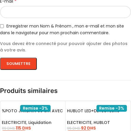
*
E-mail
Enregistrer mon Nom & Prénom , mon e-mail et mon site
dans le navigateur pour mon prochain commentaire.
Vous devez être connecté pour pouvoir ajouter des photos
à votre avis.
Produits similaires
Remise -3%
Remise -3%
%POTO JARDAIN 60 cm AVEC
HUBLOT LED+DETECTEURS
LAMPE E27 201212
ROND BLANC 18W L.BLANC
IP54
ELECTRICITE
,
Liquidation
ELECTRICITE
,
HUBLOT
115
DHS
92
DHS
119
DHS
95
DHS