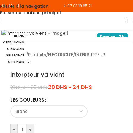
Passer à la navigation
📱 07 03 19 65 21
Passer au contenu principal
Cliquez pour agrandir
BLANC
Remise -3%
CAPPUCCINO
GRIS CLAIR
Accueil
/
Produits
/
ELECTRICITE
/
INTERRUPTEUR
GRIS FONCÉ
GRIS NOIR
Interpteur va vient
20
DHS
-
24
DHS
21
DHS
-
25
DHS
LES COULEURS
-
+