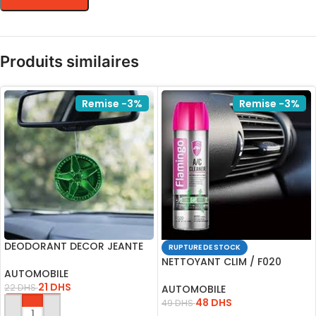
Produits similaires
Remise -3%
Remise -3%
DEODORANT DECOR JEANTE
RUPTURE DE STOCK
SG-020
NETTOYANT CLIM / F020
AUTOMOBILE
FLAMINGO
21
DHS
22
DHS
AUTOMOBILE
48
DHS
49
DHS