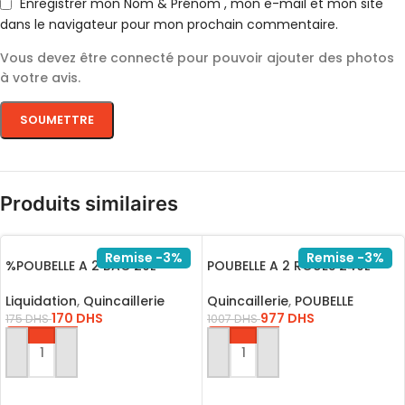
Enregistrer mon Nom & Prénom , mon e-mail et mon site
dans le navigateur pour mon prochain commentaire.
Vous devez être connecté pour pouvoir ajouter des photos
à votre avis.
Produits similaires
Remise -3%
Remise -3%
%POUBELLE A 2 BAC 20L
POUBELLE A 2 ROUES 240L
Liquidation
,
Quincaillerie
Quincaillerie
,
POUBELLE
170
DHS
977
DHS
175
DHS
1007
DHS
AJOUTER AU PANIER
AJOUTER AU PANIER