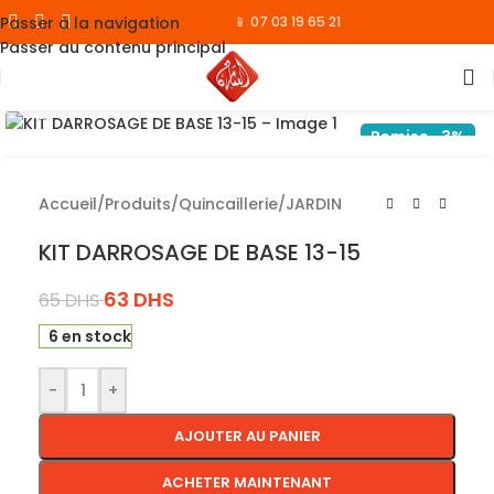
Passer à la navigation
📱 07 03 19 65 21
Passer au contenu principal
Cliquez pour agrandir
Remise -3%
Accueil
/
Produits
/
Quincaillerie
/
JARDIN
KIT DARROSAGE DE BASE 13-15
63
DHS
65
DHS
6 en stock
-
+
AJOUTER AU PANIER
ACHETER MAINTENANT