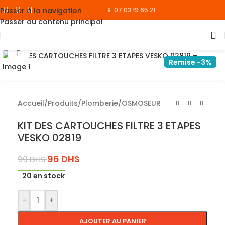
Passer à la navigation
📱 07 03 19 65 21
Passer au contenu principal
Cliquez pour agrandir
Remise -3%
Accueil
/
Produits
/
Plomberie
/
OSMOSEUR
KIT DES CARTOUCHES FILTRE 3 ETAPES
VESKO 02819
96
DHS
99
DHS
20 en stock
-
+
AJOUTER AU PANIER