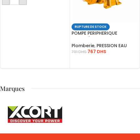
RUPTURE DE STOCK
POMPE PERIPHERIQUE
FLW50L/MN HED52M VPM7508
INGCO
Plomberie
,
PRESSION EAU
767
DHS
791
DHS
LIRE LA SUITE
Marques