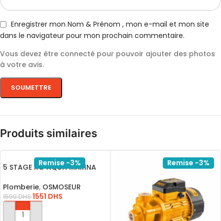
Enregistrer mon Nom & Prénom , mon e-mail et mon site
dans le navigateur pour mon prochain commentaire.
Vous devez être connecté pour pouvoir ajouter des photos
à votre avis.
Produits similaires
Remise -3%
Remise -3%
5 STAGE RO AQUA MARINA
AVEC MEMBRANE QR-110M
Plomberie
,
OSMOSEUR
1551
DHS
1599
DHS
AJOUTER AU PANIER