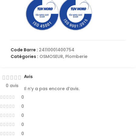
Code Barre :
24110001400754
Catégories :
OSMOSEUR
,
Plomberie
Avis
0 avis
Il n’y a pas encore d’avis.
0
0
0
0
0