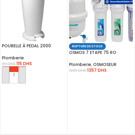
POUBELLE À PEDAL 2000
RUPTURE DE STOCK
BLANC 4435101
OSMOS 7 ETAPE 75 RO
Plomberie
*VALVITAL*
115
DHS
119
DHS
Plomberie
,
OSMOSEUR
1357
DHS
1399
DHS
AJOUTER AU PANIER
LIRE LA SUITE