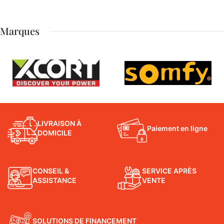
Marques
LIVRAISON À
Paiement en ligne
DOMICILE
CONSEIL &
SERVICE APRÈS
ASSISTANCE
VENTE
SOLUTIONS DE FINANCEMENT