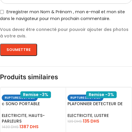
Enregistrer mon Nom & Prénom , mon e-mail et mon site
dans le navigateur pour mon prochain commentaire.
Vous devez être connecté pour pouvoir ajouter des photos
à votre avis.
Produits similaires
Remise -3%
Remise -3%
RUPTURE DE STOCK
RUPTURE DE STOCK
c SONO PORTABLE
PLAFONNIER DETECTEUR DE
RECH.MASTER A15-2 15 USB-
MOUVEMENT IP20 15W
SD-FM
ELECTRICITE
,
HAUTS-
ELECTRICITE
,
LUSTRE
PARLEURS
135
DHS
139
DHS
1387
DHS
1430
DHS
LIRE LA SUITE