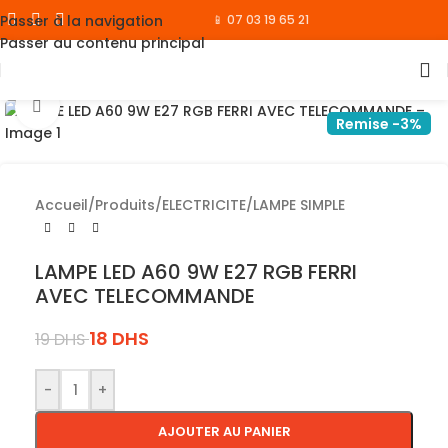
Passer à la navigation
📱 07 03 19 65 21
Passer au contenu principal
Cliquez pour agrandir
Remise -3%
Accueil
/
Produits
/
ELECTRICITE
/
LAMPE SIMPLE
LAMPE LED A60 9W E27 RGB FERRI
AVEC TELECOMMANDE
18
DHS
19
DHS
-
+
AJOUTER AU PANIER