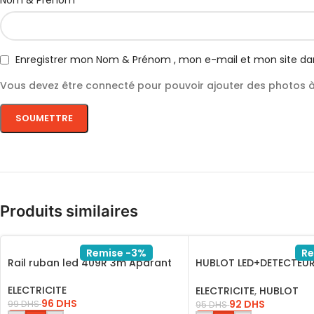
Nom & Prénom
Enregistrer mon Nom & Prénom , mon e-mail et mon site da
Vous devez être connecté pour pouvoir ajouter des photos à 
Produits similaires
Remise -3%
Re
Rail ruban led 409R 3m Aparant
HUBLOT LED+DETECTEU
BLANC 18W L.BLANC IP5
ELECTRICITE
ELECTRICITE
,
HUBLOT
96
DHS
92
DHS
99
DHS
95
DHS