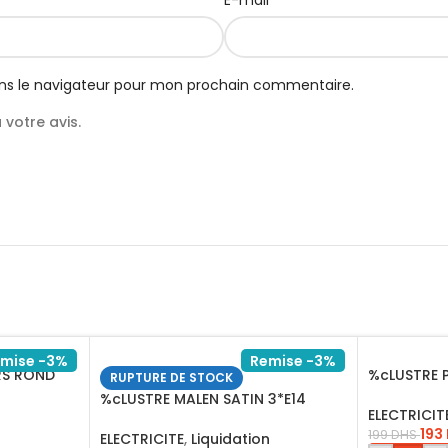
E-mail
ns le navigateur pour mon prochain commentaire.
votre avis.
mise -3%
Remise -3%
RS ROND
%cLUSTRE P
RUPTURE DE STOCK
4
COFFE 6* I
%cLUSTRE MALEN SATIN 3*E14
ELECTRICIT
INHK14501S13
193
199
DHS
ELECTRICITE
,
Liquidation