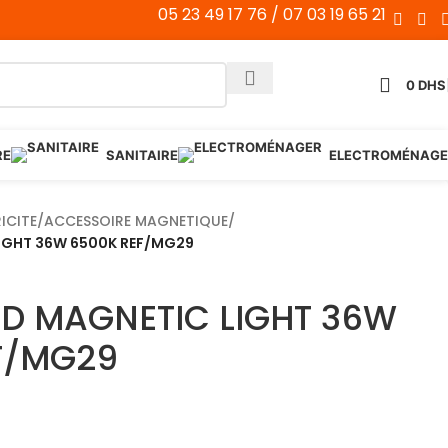
05 23 49 17 76 / 07 03 19 65 21
0
DHS
RE
SANITAIRE
ELECTROMÉNAGE
ICITE
/
ACCESSOIRE MAGNETIQUE
/
LIGHT 36W 6500K REF/MG29
ED MAGNETIC LIGHT 36W
F/MG29