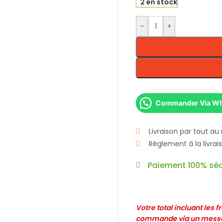
2 en stock
-
+
Commander Via W
Livraison par tout au
Règlement à la livra
Paiement 100% séc
Votre total incluant les 
commande via un messag