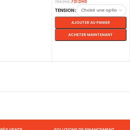
731
DHS
754
DHS
TENSION
AU PANIER
AJOUTER AU PANIER
ACHETER MAINTENANT
CHOIX DES OPTIONS
PRÈS VENTE
SOLUTIONS DE FINANCEMENT