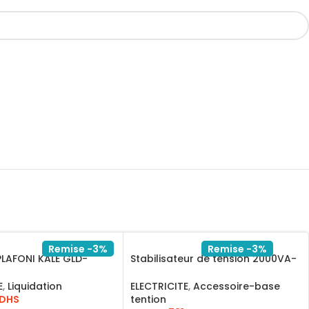
Remise -3%
Remise -3%
LAFONI KALE GLD-
Stabilisateur de tension 2000VA-
NHK14511S20
500VA
E
,
Liquidation
ELECTRICITE
,
Accessoire-base
DHS
tention