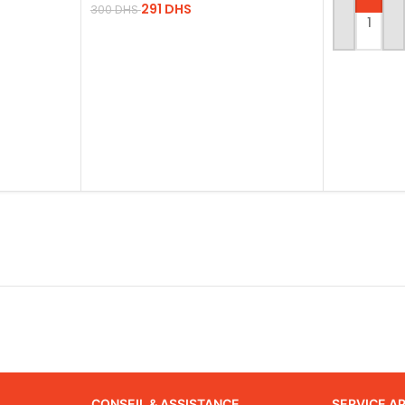
291
DHS
300
DHS
AJOUTER 
LIRE LA SUITE
CONSEIL & ASSISTANCE
SERVICE A