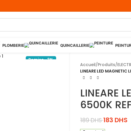
PLOMBERIE
QUINCAILLERIE
PEINTU
Remise -3%
Accueil
/
Produits
/
ELECTR
LINEARE LED MAGNETIC 
LINEARE L
6500K RE
183
DHS
189
DHS