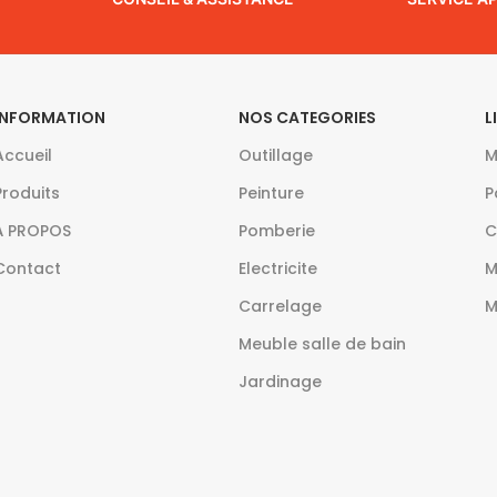
INFORMATION
NOS CATEGORIES
L
Accueil
Outillage
M
Produits
Peinture
P
À PROPOS
Pomberie
C
Contact
Electricite
M
Carrelage
M
Meuble salle de bain
Jardinage