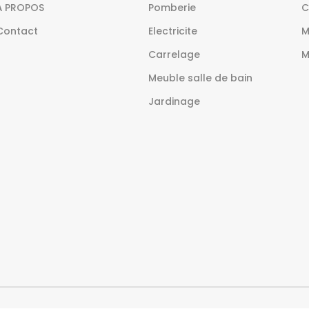
À PROPOS
Pomberie
C
Contact
Electricite
M
Carrelage
M
Meuble salle de bain
Jardinage