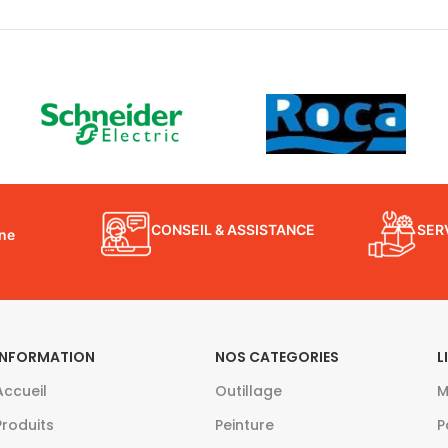
CONSEIL & ASSISTANCE
SER
gne
INFORMATION
NOS CATEGORIES
L
Accueil
Outillage
M
Produits
Peinture
P