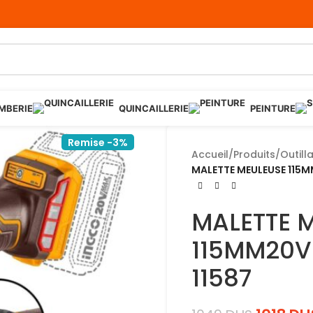
MBERIE
QUINCAILLERIE
PEINTURE
Remise -3%
Accueil
/
Produits
/
Outill
MALETTE MEULEUSE 115
MALETTE 
115MM20V
11587