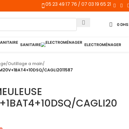
05 23 49 17 76 / 07 03 19 65 21
0
DHS
SANITAIRE
ELECTROMÉNAGER
age
/
Outillage a main
/
MM20V+1BAT4+10DSQ/CAGLI2011587
MEULEUSE
+1BAT4+10DSQ/CAGLI20