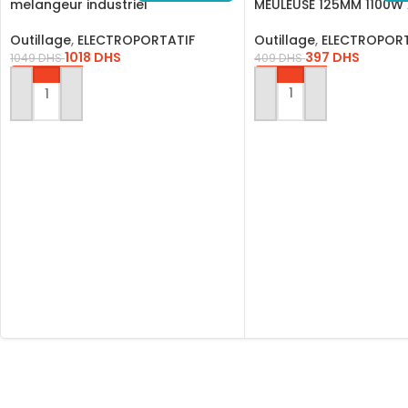
melangeur industriel
MEULEUSE 125MM 1100W
1400W/MX214008
Outillage
,
ELECTROPORT
Outillage
,
ELECTROPORTATIF
397
DHS
1018
DHS
409
DHS
1049
DHS
AJOUTER AU PANIER
AJOUTER AU PANIER