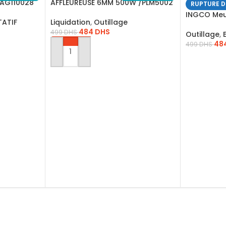
 AG110028
AFFLEUREUSE 6MM 500W /PLM5002
RUPTURE D
INGCO Meu
ATIF
Liquidation
,
Outillage
AG110018
484
DHS
499
DHS
Outillage
,
48
499
DHS
AJOUTER AU PANIER
LIRE LA SU