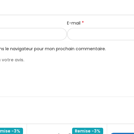
*
E-mail
ns le navigateur pour mon prochain commentaire.
votre avis.
mise -3%
Remise -3%