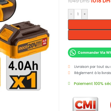
1018
DH
1049
DHS
-
+
Commander Via W
Livraison par tout au
Règlement à la livra
Paiement 100% séc