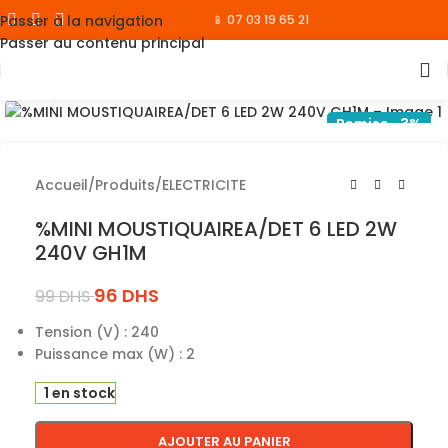
Passer à la navigation
📱 07 03 19 65 21
Passer au contenu principal
Cliquez pour agrandir
Remise -3%
Accueil
/
Produits
/
ELECTRICITE
%MINI MOUSTIQUAIREA/DET 6 LED 2W
240V GH1M
96
DHS
99
DHS
Tension (V) : 240
Puissance max (W) : 2
1 en stock
AJOUTER AU PANIER