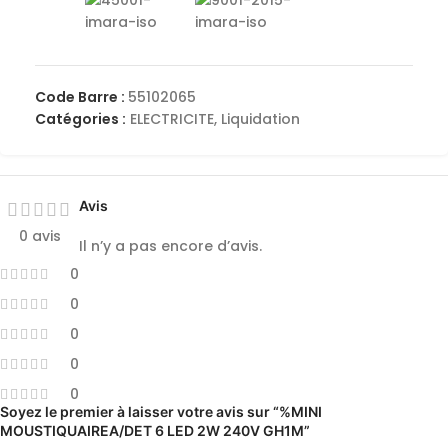
Code Barre :
55102065
Catégories :
ELECTRICITE
,
Liquidation
Avis
0 avis
Il n’y a pas encore d’avis.
0
0
0
0
0
Soyez le premier à laisser votre avis sur “%MINI
MOUSTIQUAIREA/DET 6 LED 2W 240V GH1M”