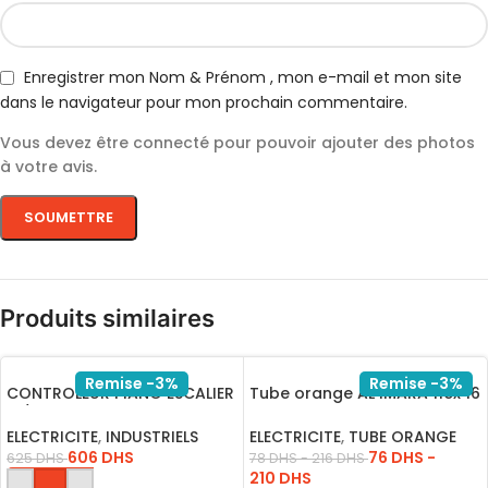
Enregistrer mon Nom & Prénom , mon e-mail et mon site
dans le navigateur pour mon prochain commentaire.
Vous devez être connecté pour pouvoir ajouter des photos
à votre avis.
Produits similaires
Remise -3%
Remise -3%
CONTROLEUR PIANO ESCALIER
Tube orange AL IMARA flex 16
12/24V S1002
50M 1P
ELECTRICITE
,
INDUSTRIELS
ELECTRICITE
,
TUBE ORANGE
606
DHS
76
DHS
-
625
DHS
78
DHS
-
216
DHS
210
DHS