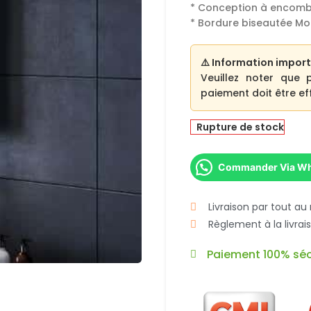
* Conception à encomb
* Bordure biseautée Mo
⚠️ Information import
Veuillez noter que 
paiement doit être eff
Rupture de stock
Commander Via W
Livraison par tout au
Règlement à la livra
Paiement 100% séc