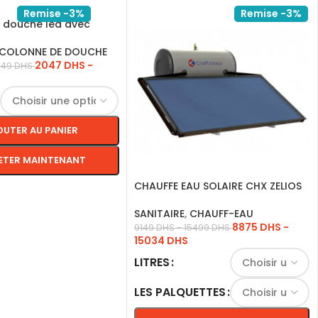
Remise -3%
Remise -3%
 douche led avec
é – Blanc
COLONNE DE DOUCHE
2047
DHS
-
749
DHS
OUTER AU PANIER
ETER MAINTENANT
CHAUFFE EAU SOLAIRE CHX ZELIOS
CIRCUIT FERME 1C
S OPTIONS
SANITAIRE
,
CHAUFF-EAU
8875
DHS
-
9149
DHS
-
15499
DHS
15034
DHS
LITRES
LES PALQUETTES