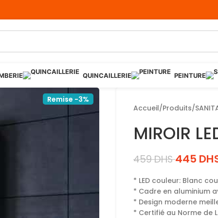
MBERIE
QUINCAILLERIE
PEINTURE
Remise -3%
Accueil
/
Produits
/
SANIT
MIROIR LE
445
DH
459
DHS
* LED couleur: Blanc cou
* Cadre en aluminium a
* Design moderne meille
* Certifié au Norme de 