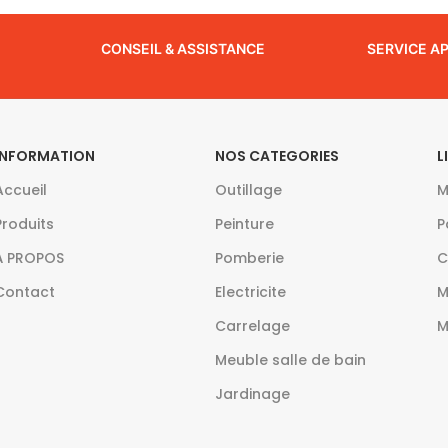
CONSEIL & ASSISTANCE
SERVICE A
INFORMATION
NOS CATEGORIES
L
Accueil
Outillage
M
Produits
Peinture
P
À PROPOS
Pomberie
C
Contact
Electricite
M
Carrelage
M
Meuble salle de bain
Jardinage