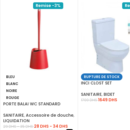
Remise -3%
Re
BLEU
RUPTURE DE STOCK
INCI CLOST SET
BLANC
NOIRE
SANITAIRE
,
BIDET
ROUGE
1649
DHS
1700
DHS
PORTE BALAI WC STANDARD
LIRE LA SUITE
ROUGE
SANITAIRE
,
Accessoire de douche
,
LIQUIDATION
28
DHS
-
34
DHS
29
DHS
-
35
DHS