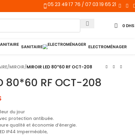
05 23 49 17 76 / 07 03 19 65 21
0
DHS
SANITAIRE
ELECTROMÉNAGER
AIRE
/
MIROIR
/
MIROIR LED 80*60 RF OCT-208
D 80*60 RF OCT-208
S
leur du jour
vec protection antibuée.
ure qualité et économie d’énergie.
LED IP44 Imperméable,