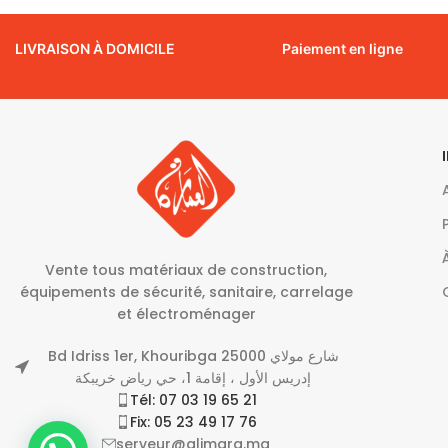
LIVRAISON À DOMICILE
Paiement en ligne
Vente tous matériaux de construction,
équipements de sécurité, sanitaire, carrelage
et électroménager
Bd Idriss 1er, Khouribga 25000 شارع مولاي
إدريس الأول ، إقامة 1، حي رياض خريبكة
Tél: 07 03 19 65 21
Fix: 05 23 49 17 76
serveur@alimara.ma