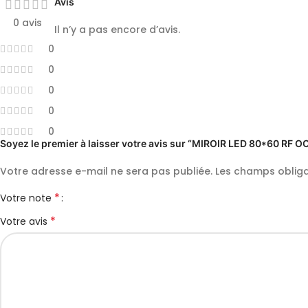
Avis
0 avis
Il n’y a pas encore d’avis.
0
0
0
0
0
Soyez le premier à laisser votre avis sur “MIROIR LED 80*60 RF 
Votre adresse e-mail ne sera pas publiée.
Les champs obliga
*
Votre note
*
Votre avis