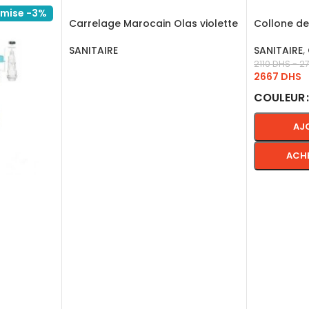
mise -3%
Carrelage Marocain Olas violette
Collone de
écrans dor
SANITAIRE
SANITAIRE
,
2110
DHS
-
2
LIRE LA SUITE
2667
DHS
COULEUR
AJ
ACH
CHOIX DE