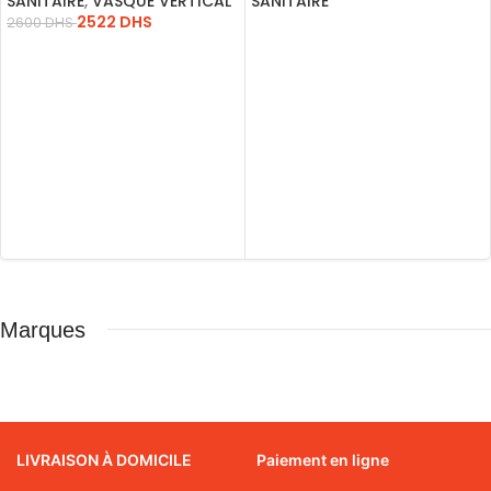
SANITAIRE
,
VASQUE VERTICAL
SANITAIRE
2522
DHS
2600
DHS
LIRE LA SUITE
AJOUTER AU PANIER
Marques
LIVRAISON À DOMICILE
Paiement en ligne