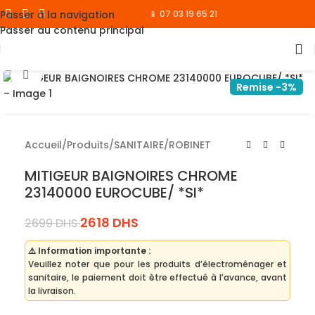
Passer à la navigation
📱 07 03 19 65 21
Passer au contenu principal
Cliquez pour agrandir
Remise -3%
Accueil
/
Produits
/
SANITAIRE
/
ROBINET
MITIGEUR BAIGNOIRES CHROME
23140000 EUROCUBE/ *SI*
2618
DHS
2699
DHS
⚠️ Information importante :
Veuillez noter que pour les produits d’électroménager et
sanitaire, le paiement doit être effectué à l’avance, avant
la livraison.