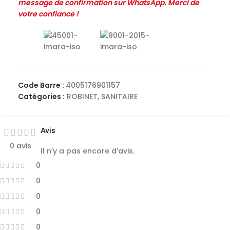
message de confirmation sur WhatsApp. Merci de
votre confiance !
Code Barre :
4005176901157
Catégories :
ROBINET
,
SANITAIRE
Avis
0 avis
Il n’y a pas encore d’avis.
0
0
0
0
0