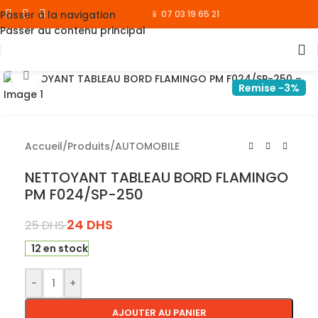
Passer à la navigation
📱 07 03 19 65 21
Passer au contenu principal
Cliquez pour agrandir
Remise -3%
Accueil
/
Produits
/
AUTOMOBILE
NETTOYANT TABLEAU BORD FLAMINGO
PM F024/SP-250
24
DHS
25
DHS
12 en stock
-
+
AJOUTER AU PANIER