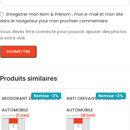
Enregistrer mon Nom & Prénom , mon e-mail et mon site
dans le navigateur pour mon prochain commentaire.
Vous devez être connecté pour pouvoir ajouter des photos
à votre avis.
Produits similaires
Remise -3%
Remise -3%
DEODORANT DECOR JEANTE
ANTI CREVAISON 450ML/SP-
SG-020
1F450F015 FLAMINGO
AUTOMOBILE
AUTOMOBILE
21
DHS
38
DHS
22
DHS
39
DHS
AJOUTER AU PANIER
AJOUTER AU PANIER