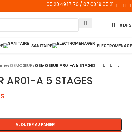
05 23 49 17 76 / 07 03 19 65 21
0
DHS
RE
SANITAIRE
ELECTROMÉNAGE
erie
/
OSMOSEUR
/
OSMOSEUR AR01-A 5 STAGES
 AR01-A 5 STAGES
HS
AJOUTER AU PANIER