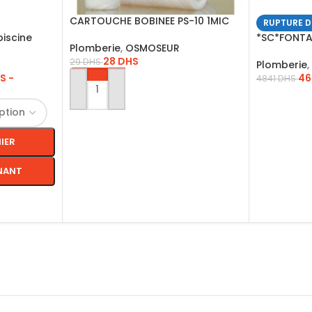
CARTOUCHE BOBINEE PS-10 1MIC
RUPTURE D
WEIGHT IS 150G
piscine
*SC*FONTA
Plomberie
,
OSMOSEUR
EAU /X02/ 
28
DHS
29
DHS
Plomberie
,
S
-
4
4841
DHS
AJOUTER AU PANIER
LIRE LA SU
IER
NANT