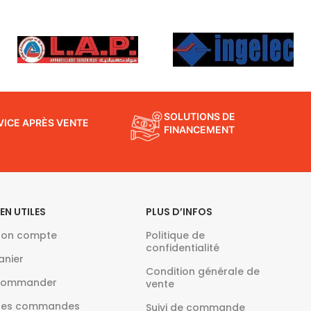
SOLUTIONS DE
VICE APRÈS VENTE
FINANCEMENT
IEN UTILES
PLUS D’INFOS
on compte
Politique de
confidentialité
anier
Condition générale de
ommander
vente
es commandes
Suivi de commande