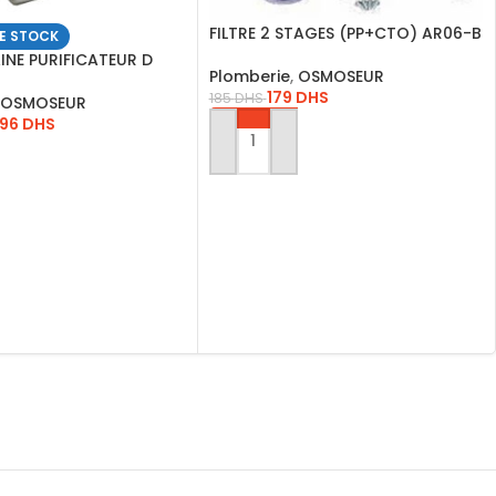
FILTRE 2 STAGES (PP+CTO) AR06-B
E STOCK
INE PURIFICATEUR D
Plomberie
,
OSMOSEUR
*SI*
179
DHS
185
DHS
OSMOSEUR
696
DHS
AJOUTER AU PANIER
ITE