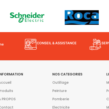
CONSEIL & ASSISTANCE
SER
gne
INFORMATION
NOS CATEGORIES
L
Accueil
Outillage
M
Produits
Peinture
P
À PROPOS
Pomberie
C
Contact
Electricite
M