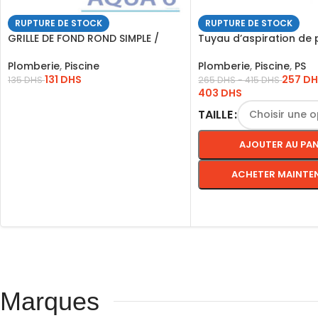
RUPTURE DE STOCK
RUPTURE DE STOCK
GRILLE DE FOND ROND SIMPLE /
Tuyau d’aspiration de 
2123/ *SI*
Plomberie
,
Piscine
,
PS
Plomberie
,
Piscine
257
DH
131
DHS
265
DHS
-
415
DHS
135
DHS
403
DHS
LIRE LA SUITE
TAILLE
AJOUTER AU PAN
ACHETER MAINTE
CHOIX DES OPTIONS
Marques