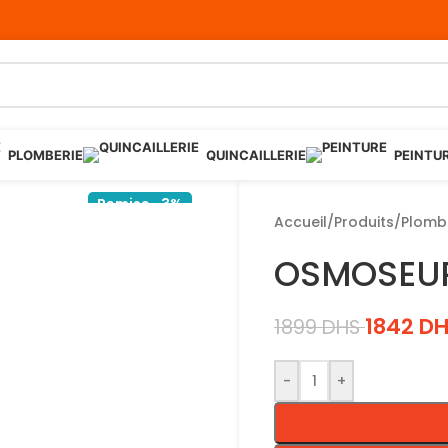
PLOMBERIE
QUINCAILLERIE
PEINTU
Remise -3%
Accueil
/
Produits
/
Plomb
OSMOSEUR
1842
D
1899
DHS
-
+