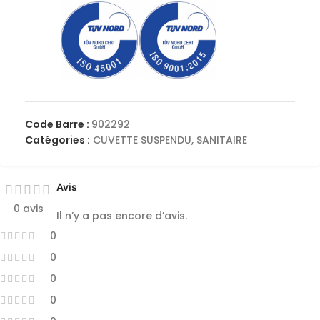
Code Barre :
902292
Catégories :
CUVETTE SUSPENDU
,
SANITAIRE
Avis
0 avis
Il n’y a pas encore d’avis.
0
0
0
0