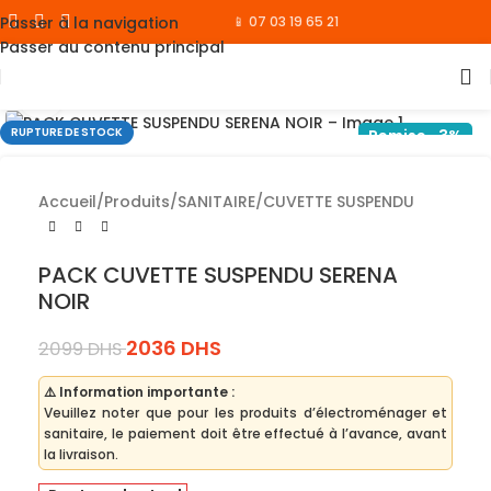
Passer à la navigation
📱 07 03 19 65 21
Passer au contenu principal
Cliquez pour agrandir
RUPTURE DE STOCK
Remise -3%
Accueil
/
Produits
/
SANITAIRE
/
CUVETTE SUSPENDU
PACK CUVETTE SUSPENDU SERENA
NOIR
2036
DHS
2099
DHS
⚠️ Information importante :
Veuillez noter que pour les produits d’électroménager et
sanitaire, le paiement doit être effectué à l’avance, avant
la livraison.