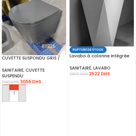
RUPTURE DE STOCK
Lavabo à colonne intégrée
CUVETTE SUSPONDU GRIS /
moderne Simple
B2330MDH
SANITAIRE
,
LAVABO
SANITAIRE
,
CUVETTE
2522
DHS
2600
DHS
SUSPENDU
3055
DHS
3149
DHS
LIRE LA SUITE
AJOUTER AU PANIER